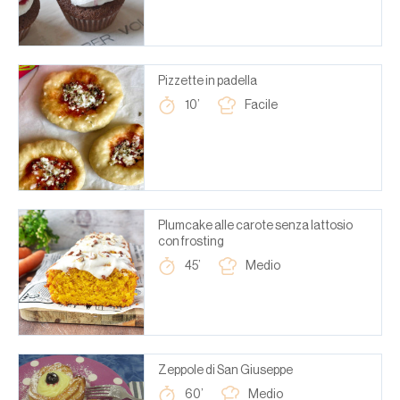
Pizzette in padella
10’
Facile
Plumcake alle carote senza lattosio
con frosting
45’
Medio
Zeppole di San Giuseppe
60’
Medio