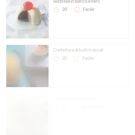
Sorprese in bianco e nero
20’
Facile
Confettura di frutti tropicali
25’
Facile
Grigliata antico sapore
10’
Molto Facile