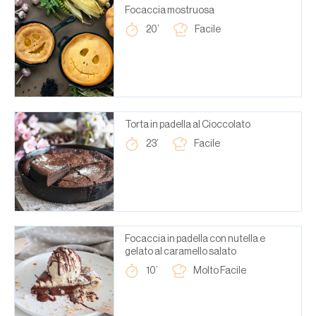
Focaccia mostruosa
20’
Facile
Torta in padella al Cioccolato
23’
Facile
Focaccia in padella con nutella e
gelato al caramello salato
10’
Molto Facile