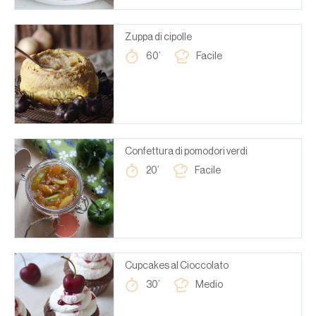
Zuppa di cipolle
60’
Facile
Confettura di pomodori verdi
20’
Facile
Cupcakes al Cioccolato
30’
Medio