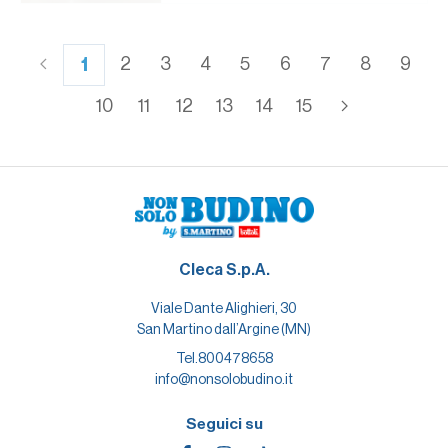
1
2
3
4
5
6
7
8
9
10
11
12
13
14
15
Cleca S.p.A.
Viale Dante Alighieri, 30
San Martino dall’Argine (MN)
Tel.
800478658
info@nonsolobudino.it
Seguici su