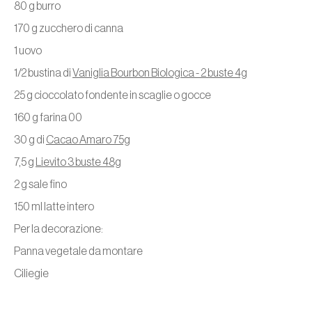
80 g burro
170 g zucchero di canna
1 uovo
1/2 bustina di
Vaniglia Bourbon Biologica - 2 buste 4g
25 g cioccolato fondente in scaglie o gocce
160 g farina 00
30 g di
Cacao Amaro 75g
7,5 g
Lievito 3 buste 48g
2 g sale fino
150 ml latte intero
Per la decorazione:
Panna vegetale da montare
Ciliegie