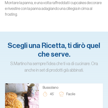
Montare la panna, e una volta raffreddati i cupcakes decorare
e rivestire con la panna adagiando una ciliegia in cima al
frosting.
Scegli una Ricetta, ti dirò quel
che serve.
S.Martino ha sempre l'idea che ti va di cucinare. Ora
anche in set di prodotti già abbinati.
Bussolano
45’
Facile