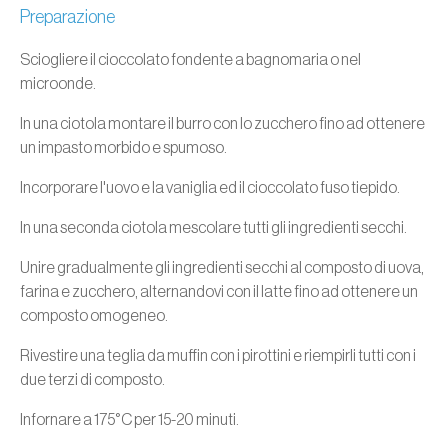
Preparazione
Sciogliere il cioccolato fondente a bagnomaria o nel
microonde.
In una ciotola montare il burro con lo zucchero fino ad ottenere
un impasto morbido e spumoso.
Incorporare l'uovo e la vaniglia ed il cioccolato fuso tiepido.
In una seconda ciotola mescolare tutti gli ingredienti secchi.
Unire gradualmente gli ingredienti secchi al composto di uova,
farina e zucchero, alternandovi con il latte fino ad ottenere un
composto omogeneo.
Rivestire una teglia da muffin con i pirottini e riempirli tutti con i
due terzi di composto.
Infornare a 175°C per 15-20 minuti.