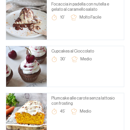
Focaccia in padella con nutella e
gelato al caramello salato
10’
Molto Facile
Cupcakes al Cioccolato
30’
Medio
Plumcake alle carote senza lattosio
con frosting
45’
Medio