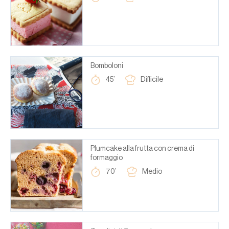
Bomboloni
45’
Difficile
Plumcake alla frutta con crema di
formaggio
70’
Medio