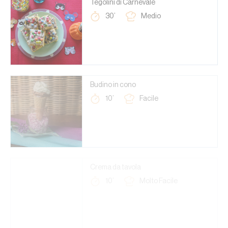
Tegolini di Carnevale
30’
Medio
Budino in cono
10’
Facile
Crema da tavola
10’
Molto Facile