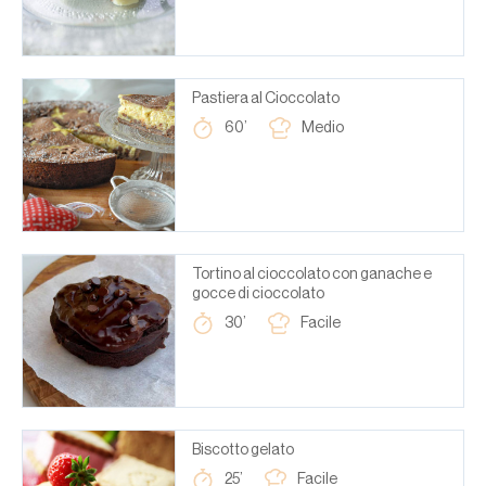
Pastiera al Cioccolato
60’
Medio
Tortino al cioccolato con ganache e
gocce di cioccolato
30’
Facile
Biscotto gelato
25’
Facile