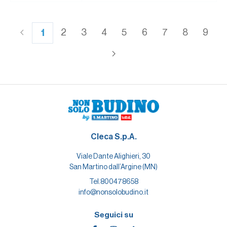
1
2
3
4
5
6
7
8
9
Cleca S.p.A.
Viale Dante Alighieri, 30
San Martino dall’Argine (MN)
Tel.
800478658
info@nonsolobudino.it
Seguici su