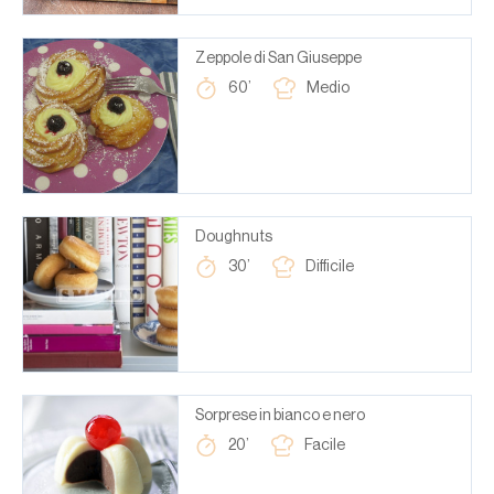
Zeppole di San Giuseppe
60’
Medio
Doughnuts
30’
Difficile
Sorprese in bianco e nero
20’
Facile