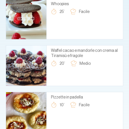
Whoopies
25’
Facile
Waffel cacao e mandorle con crema al
Tiramisù e fragole
20’
Medio
Pizzette in padella
10’
Facile