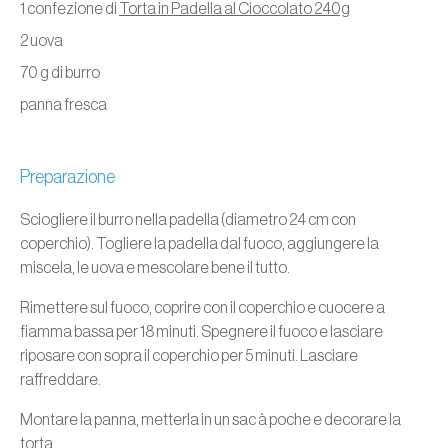
1 confezione di
Torta in Padella al Cioccolato 240g
2 uova
70 g di burro
panna fresca
Preparazione
Sciogliere il burro nella padella (diametro 24 cm con
coperchio). Togliere la padella dal fuoco, aggiungere la
miscela, le uova e mescolare bene il tutto.
Rimettere sul fuoco, coprire con il coperchio e cuocere a
fiamma bassa per 18 minuti. Spegnere il fuoco e lasciare
riposare con sopra il coperchio per 5 minuti. Lasciare
raffreddare.
Montare la panna, metterla in un sac à poche e decorare la
torta.