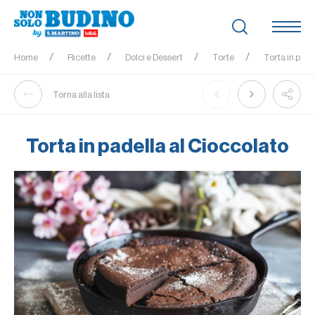
Home
Ricette
Dolci e Dessert
Torte
Torta in pade
Torna alla lista
Torta in padella al Cioccolato