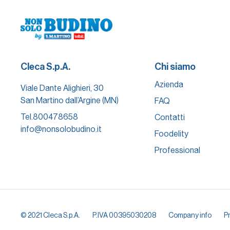
Cleca S.p.A.
Chi siamo
Azienda
Viale Dante Alighieri, 30
San Martino dall’Argine (MN)
FAQ
Tel.
800478658
Contatti
info@nonsolobudino.it
Foodelity
Professional
© 2021 Cleca S.p.A.
P.IVA 00395030208
Company info
Pr