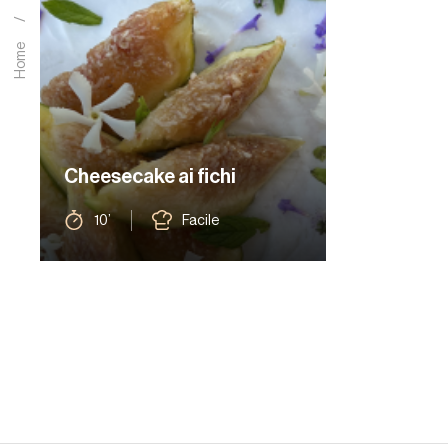
Home
Cheesecake ai fichi
10’
Facile