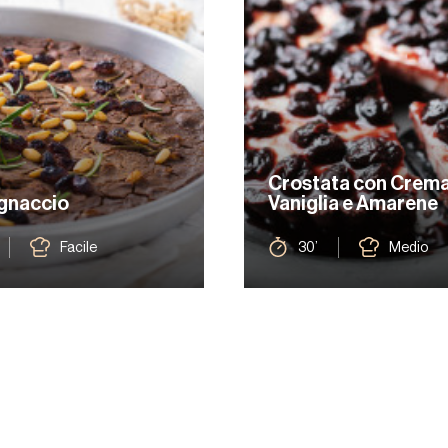
Crostata con Crema
gnaccio
Vaniglia e Amarene
Facile
30’
Medio