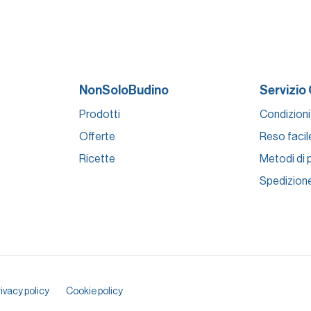
NonSoloBudino
Servizio 
Prodotti
Condizioni
Offerte
Reso facil
Ricette
Metodi di
Spedizion
ivacy policy
Cookie policy