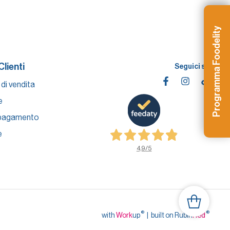
Programma Foodelity
Clienti
Seguici su
 di vendita
e
 pagamento
e
4,9
/5
®
®
with
Work
up
|
built on Rubin
Red