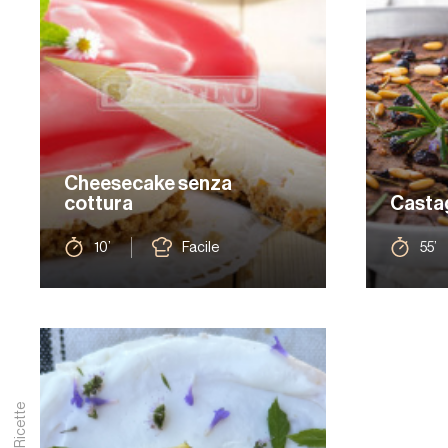
Cheesecake senza
cottura
Casta
10’
Facile
55’
Ricette