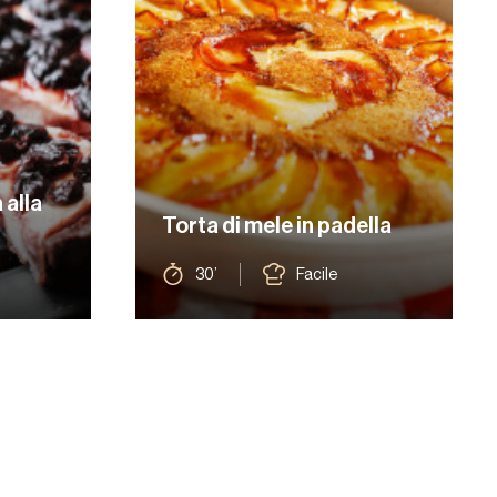
 alla
Torta di mele in padella
30’
Facile