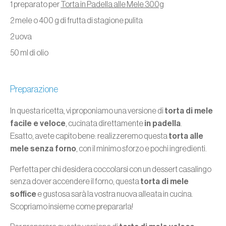
1 preparato per
Torta in Padella alle Mele 300g
2 mele o 400 g di frutta di stagione pulita
2 uova
50 ml di olio
Preparazione
In questa ricetta, vi proponiamo una versione di
torta di mele
facile e veloce
, cucinata direttamente
in padella
.
Esatto, avete capito bene: realizzeremo questa
torta alle
mele senza forno
, con il minimo sforzo e pochi ingredienti.
Perfetta per chi desidera coccolarsi con un dessert casalingo
senza dover accendere il forno, questa
torta di mele
soffice
e gustosa sarà la vostra nuova alleata in cucina.
Scopriamo insieme come prepararla!