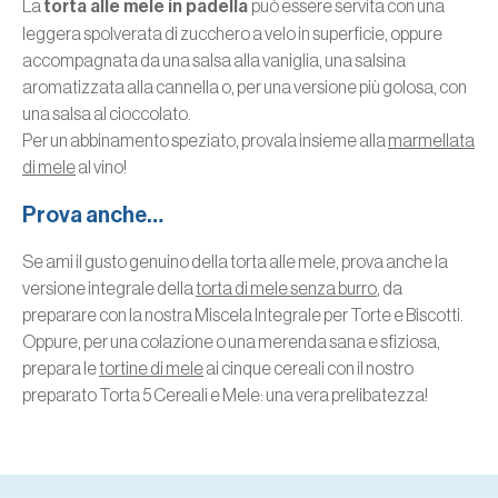
La
torta alle mele in padella
può essere servita con una
leggera spolverata di zucchero a velo in superficie, oppure
accompagnata da una salsa alla vaniglia, una salsina
aromatizzata alla cannella o, per una versione più golosa, con
una salsa al cioccolato.
Per un abbinamento speziato, provala insieme alla
marmellata
di mele
al vino!
Prova anche…
Se ami il gusto genuino della torta alle mele, prova anche la
versione integrale della
torta di mele senza burro
, da
preparare con la nostra Miscela Integrale per Torte e Biscotti.
Oppure, per una colazione o una merenda sana e sfiziosa,
prepara le
tortine di mele
ai cinque cereali con il nostro
preparato Torta 5 Cereali e Mele: una vera prelibatezza!