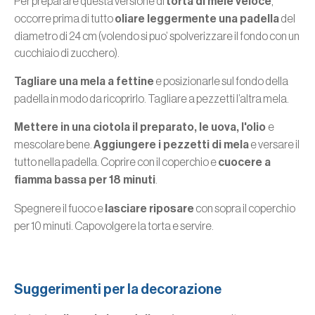
Per preparare questa versione di
torta di mele veloce
,
occorre prima di tutto
oliare leggermente una padella
del
diametro di 24 cm (volendo si puo’ spolverizzare il fondo con un
cucchiaio di zucchero).
Tagliare una mela a fettine
e posizionarle sul fondo della
padella in modo da ricoprirlo. Tagliare a pezzetti l’altra mela.
Mettere in una ciotola il preparato, le uova, l'olio
e
mescolare bene.
Aggiungere i pezzetti di mela
e versare il
tutto nella padella. Coprire con il coperchio e
cuocere a
fiamma bassa per 18 minuti
.
Spegnere il fuoco e
lasciare riposare
con sopra il coperchio
per 10 minuti. Capovolgere la torta e servire.
Suggerimenti per la decorazione