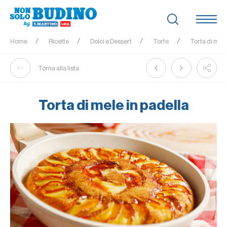
Home
Ricette
Dolci e Dessert
Torte
Torta di mele
Torna alla lista
Torta di mele in padella