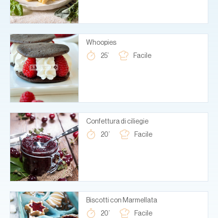
Whoopies
25’
Facile
Confettura di ciliegie
20’
Facile
Biscotti con Marmellata
20’
Facile