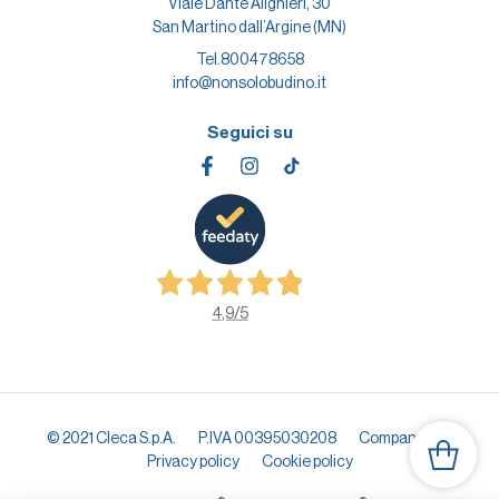
Viale Dante Alighieri, 30
San Martino dall’Argine (MN)
Tel.
800478658
info@nonsolobudino.it
Seguici su
4,9
/5
© 2021 Cleca S.p.A.
P.IVA 00395030208
Company info
Privacy policy
Cookie policy