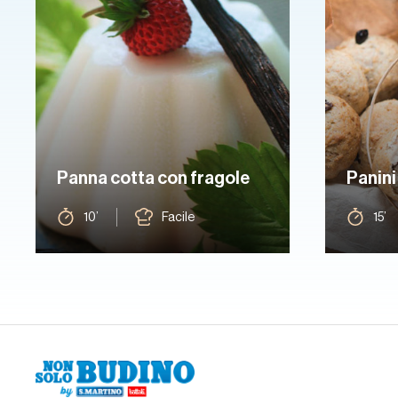
Panna cotta con fragole
Panini 
10’
Facile
15’