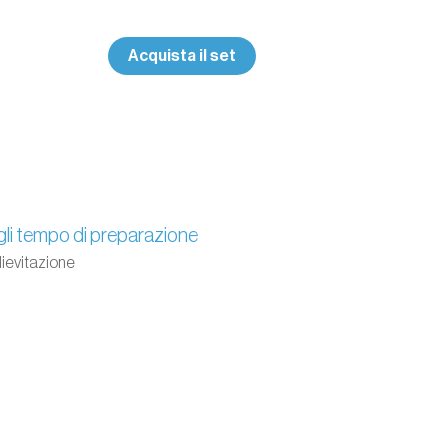
Acquista il set
li tempo di preparazione
 lievitazione