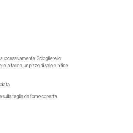
rà successivamente. Sciogliere lo
e la farina, un pizzo di sale e in fine
piata.
e sulla teglia da forno coperta.