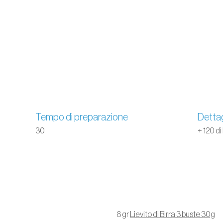
Tempo di preparazione
Dettag
30
+ 120 di
8 gr
Lievito di Birra 3 buste 30g