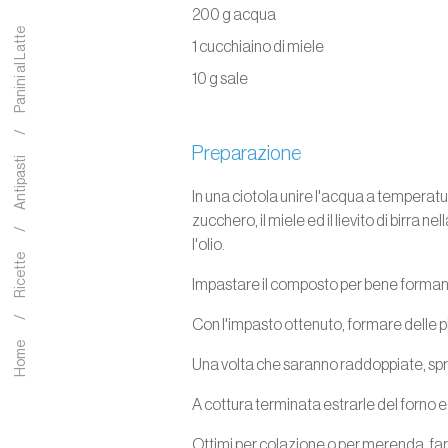
200 g acqua
Panini al Latte
1 cucchiaino di miele
10 g sale
Preparazione
Antipasti
In una ciotola unire l'acqua a temperatu
zucchero, il miele ed il lievito di birra n
l'olio.
Ricette
Impastare il composto per bene formando
Con l'impasto ottenuto, formare delle pic
Home
Una volta che saranno raddoppiate, spruz
A cottura terminata estrarle del forno 
Ottimi per colazione o per merenda, farc