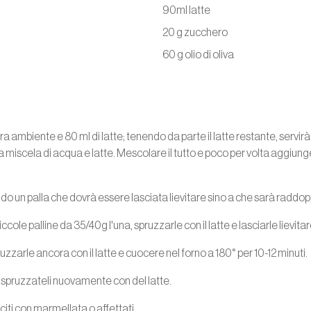
90ml latte
20 g zucchero
60 g olio di oliva
ra ambiente e 80 ml di latte; tenendo da parte il latte restante, servi
ella miscela di acqua e latte. Mescolare il tutto e poco per volta aggiunger
 un palla che dovrà essere lasciata lievitare sino a che sarà raddop
cole palline da 35/40g l'una, spruzzarle con il latte e lasciarle lievitar
zarle ancora con il latte e cuocere nel forno a 180° per 10-12 minuti.
e spruzzateli nuovamente con del latte.
iti con marmellata o affettati.