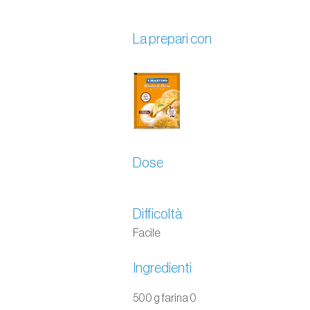
La prepari con
Dose
Difficoltà
Facile
Ingredienti
500 g farina 0