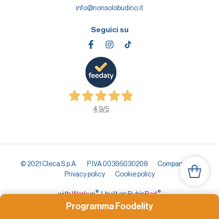
info@nonsolobudino.it
Seguici su
4,9
/5
© 2021 Cleca S.p.A.
P.IVA 00395030208
Company info
Privacy policy
Cookie policy
®
®
with
Work
up
|
built on Rubin
Red
Programma Foodelity