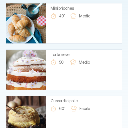
Mini brioches
40’
Medio
Torta neve
50’
Medio
Zuppa di cipolle
60’
Facile