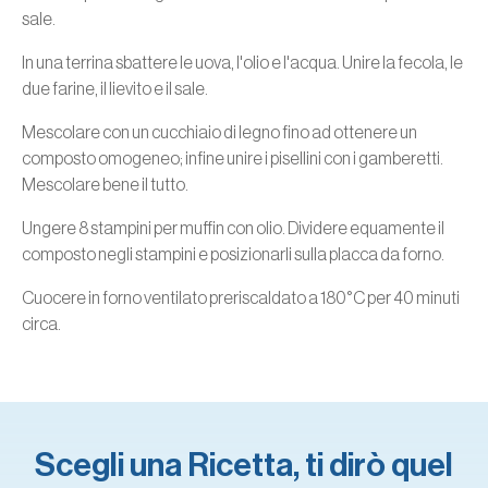
sale.
In una terrina sbattere le uova, l'olio e l'acqua. Unire la fecola, le
due farine, il lievito e il sale.
Mescolare con un cucchiaio di legno fino ad ottenere un
composto omogeneo; infine unire i pisellini con i gamberetti.
Mescolare bene il tutto.
Ungere 8 stampini per muffin con olio. Dividere equamente il
composto negli stampini e posizionarli sulla placca da forno.
Cuocere in forno ventilato preriscaldato a 180°C per 40 minuti
circa.
Scegli una Ricetta, ti dirò quel