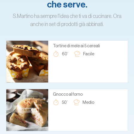
che serve.
S.Martino ha sempre l'idea che ti va di cucinare. Ora
anche in set di prodotti già abbinati.
Tortine di mele ai 5 cereali
60’
Facile
Gnocco al forno
50’
Medio