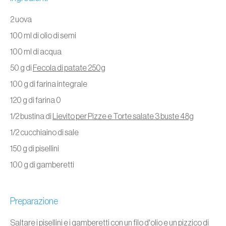
2 uova
100 ml di olio di semi
100 ml di acqua
50 g di
Fecola di patate 250g
100 g di farina integrale
120 g di farina 0
1/2 bustina di
Lievito per Pizze e Torte salate 3 buste 48g
1/2 cucchiaino di sale
150 g di pisellini
100 g di gamberetti
Preparazione
Saltare i pisellini e i gamberetti con un filo d'olio e un pizzico di