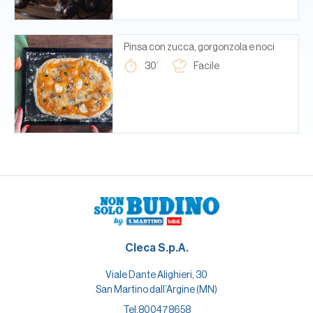
Pinsa con zucca, gorgonzola e noci
30’
Facile
Cleca S.p.A.
Viale Dante Alighieri, 30
San Martino dall’Argine (MN)
Tel.
800478658