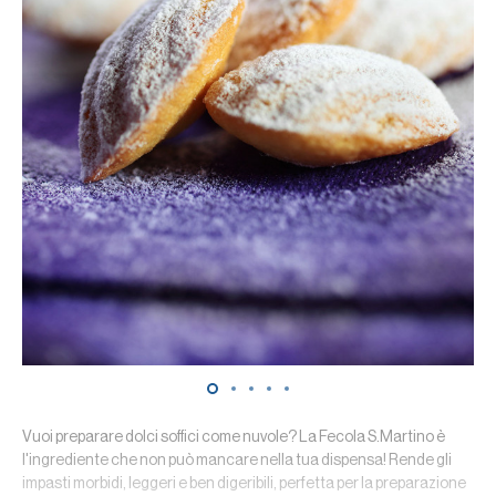
Vuoi preparare dolci soffici come nuvole? La Fecola S.Martino è
l'ingrediente che non può mancare nella tua dispensa! Rende gli
impasti morbidi, leggeri e ben digeribili, perfetta per la preparazione