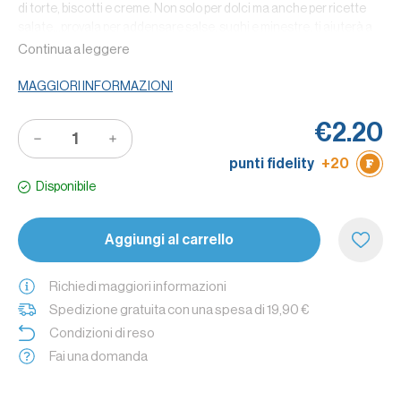
di torte, biscotti e creme. Non solo per dolci ma anche per ricette
salate...provala per addensare salse, sughi e minestre, ti aiuterà a
raggiungere la giusta consistenza.
Continua a leggere
Lo sapevi che
: con la Fecola S.Martino puoi preparare ricette
MAGGIORI INFORMAZIONI
senza glutine, dolci e salate.
Suggerimenti
: per addensare salse, sughi e minestre basta
€2.20
aggiungerla a fine cottura dopo averla sciolta in acqua fredda
(oppure brodo o latte).
punti fidelity
+20
Disponibile
Aggiungi al carrello
Richiedi maggiori informazioni
Spedizione gratuita con una spesa di 19,90 €
Condizioni di reso
Fai una domanda