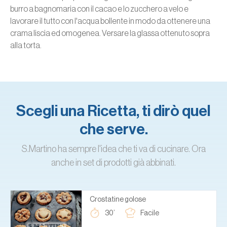
burro a bagnomaria con il cacao e lo zucchero a velo e
lavorare il tutto con l'acqua bollente in modo da ottenere una
crama liscia ed omogenea. Versare la glassa ottenuto sopra
alla torta.
Scegli una Ricetta, ti dirò quel
che serve.
S.Martino ha sempre l'idea che ti va di cucinare. Ora
anche in set di prodotti già abbinati.
Crostatine golose
30’
Facile