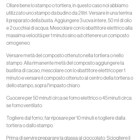
Oliare bene lo stampo o tortiera, in questo caso noi abbiamo
utilizzato uno stampo da budino da 2 litri. Versare in una terrina
il preparato della busta. Aggiungere 3 uova intere, 50 ml di olio
e 2 cucchiai di acqua. Mescolare con lo sbattitore elettrico alla
massima velocità per 1 minuto sino ad ottenere un composto
omogeneo.
Versare metà del composto ottenuto nella tortiera o nello
stampo. Alla rimanente metà del composto aggiungere la
bustina di cacao, mescolare con lo sbattitore elettrico per 1
minuto e versare il composto ottenuto al centro della tortiera o
dello stampo, sopra l'impasto chiaro.
Cuocere per 50 minuti circa se forno elettrico o 45 minuti circa
se forno ventilato.
Togliere dal forno, far riposare per 10 minuti e togliere dalla
tortiera o dallo stampo.
Prima di servire preparare la glassa al cioccolato. Sciogliere il