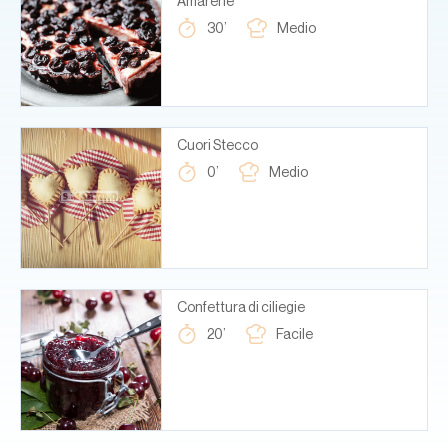
Amarene
30’
Medio
Cuori Stecco
0’
Medio
Confettura di ciliegie
20’
Facile