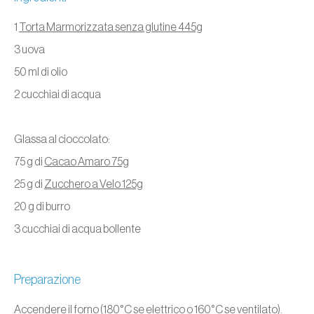
1
Torta Marmorizzata senza glutine 445g
3 uova
50 ml di olio
2 cucchiai di acqua
Glassa al cioccolato:
75 g di
Cacao Amaro 75g
25 g di
Zucchero a Velo 125g
20 g di burro
3 cucchiai di acqua bollente
Preparazione
Accendere il forno (180°C se elettrico o 160°C se ventilato).