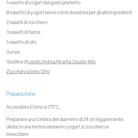
1 vasetto di yogurt del gusto preferito
(il vasetto di yogurt serve come dosatore per gli altri ingredienti
2 vasetti di zucchero
3 vasetti di farina
1 vasetto di olio
3 uova
1 bustina di
Lievito Antica Ricetta 3 buste 48g
Zucchero a Velo 125g
Preparazione
Accendere il forno a 175°C.
Preparare una tortiera del diametro di 24 cm leggermente
oliata. In una terrina versare lo yogurt, lo zucchero e
mescolare.