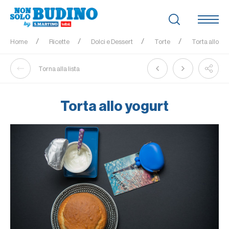
Home
Ricette
Dolci e Dessert
Torte
Torta allo yo
Torna alla lista
Torta allo yogurt