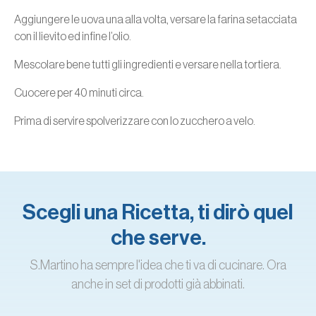
Aggiungere le uova una alla volta, versare la farina setacciata
con il lievito ed infine l’olio.
Mescolare bene tutti gli ingredienti e versare nella tortiera.
Cuocere per 40 minuti circa.
Prima di servire spolverizzare con lo zucchero a velo.
Scegli una Ricetta, ti dirò quel
che serve.
S.Martino ha sempre l'idea che ti va di cucinare. Ora
anche in set di prodotti già abbinati.