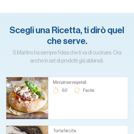
Scegli una Ricetta, ti dirò quel
che serve.
S.Martino ha sempre l'idea che ti va di cucinare. Ora
anche in set di prodotti già abbinati.
Mini pinse vegetali
60’
Facile
Torta farcita