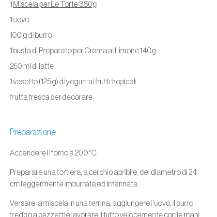
1
Miscela per Le Torte 380g
1 uovo
100 g di burro
1 busta di
Preparato per Crema al Limone 140g
250 ml di latte
1 vasetto (125 g) di yogurt ai frutti tropicali
frutta fresca per decorare
Preparazione
Accendere il forno a 200°C.
Preparare una tortiera, a cerchio apribile, del diametro di 24
cm leggermente imburrata ed infarinata.
Versare la miscela in una terrina, aggiungere l’uovo, il burro
freddo a pezzetti e lavorare il tutto velocemente con le mani