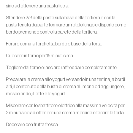
sino ad ottenere una pasta liscia.
Stendere 2/3 della pasta sulla base della tortiera e con la
pasta tenuta da parte formare un rotolo lungo e disporlo come
bordo premendo contro la parete della tortiera.
Forare con una forchetta bordo e base della torta.
Cuocere in forno per 15 minuti circa.
Togliere dal forno e lasciare raffreddare completamente.
Preparare la crema allo yogurt versando in una terrina, a bordi
alti, il contenuto della busta di crema al limone ed aggiungere,
mescolando, il latte e lo yogurt.
Miscelare con lo sbattitore elettrico alla massima velocità per
2 minuti sino ad ottenere una crema morbida e farcire la torta.
Decorare con frutta fresca.