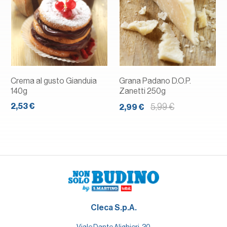
Crema al gusto Gianduia
Grana Padano D.O.P.
140g
Zanetti 250g
2,53 €
5,99 €
2,99 €
Cleca S.p.A.