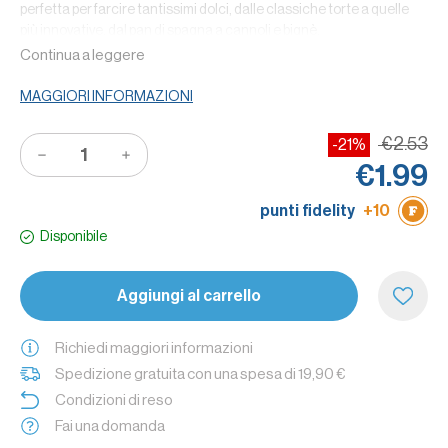
perfetta per farcire tantissimi dolci, dalle classiche torte a quelle
più innovative, dal pan di spagna a cannoli e bignè.
Continua a leggere
Rendi più invitanti i tuoi dolci decorandoli con la crema al
limone, preparara la crostata di frutta utilizzandola come base, al
MAGGIORI INFORMAZIONI
posto della classica crema pasticcera, per un risultato fresco e
profumato.
€2.53
-21%
Caratteristiche
: crema senza glutine. Nella confezione trovi 2
€1.99
buste, ciascuna è la dose per 250 ml di latte.
punti fidelity
+10
Disponibile
Aggiungi al carrello
Richiedi maggiori informazioni
Spedizione gratuita con una spesa di 19,90 €
Condizioni di reso
Fai una domanda