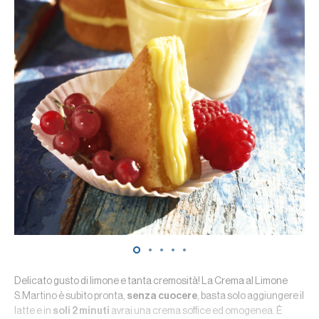
Delicato gusto di limone e tanta cremosità! La Crema al Limone
S.Martino è subito pronta,
senza cuocere
, basta solo aggiungere il
latte e in
soli 2 minuti
avrai una crema soffice ed omogenea. È