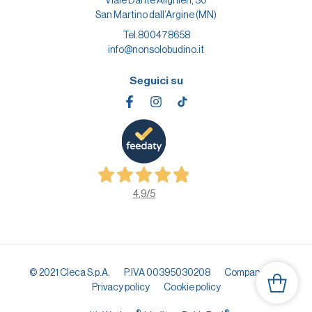
Viale Dante Alighieri, 30
San Martino dall’Argine (MN)
Tel.
800478658
info@nonsolobudino.it
Seguici su
4,9
/5
© 2021 Cleca S.p.A.
P.IVA 00395030208
Company info
Privacy policy
Cookie policy