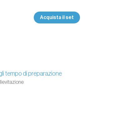
Acquista il set
li tempo di preparazione
 lievitazione