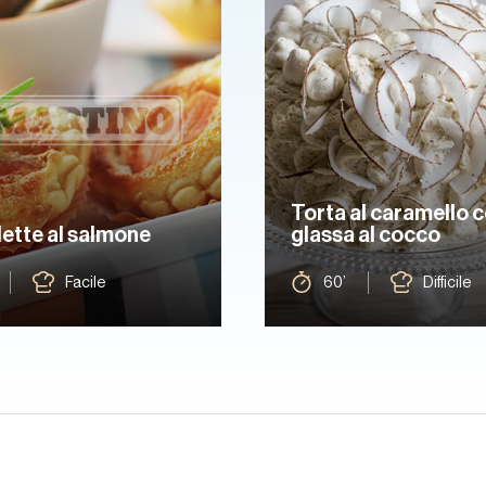
Torta al caramello 
lette al salmone
glassa al cocco
Facile
60’
Difficile