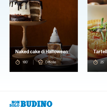
Naked cake di Halloween
Tartel
180’
Difficile
25’