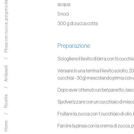
Pinsa con zucca, gorgonzola e noci
acqua
5 noci
300 g di zucca cotta
Preparazione
Sciogliere il lievito di birra con ½ cucch
Antipasti
Versare in una terrina il lievito sciolto,
cucchiai - 30g) mescolando prima con u
Dopo aver ottenuto un bel panetto, lasc
Ricette
Spolverizzare con un cucchiaio di miscel
Frullare la zucca con 1 cucchiaio di olio
Home
Farcire la pinsa con la crema di zucca,