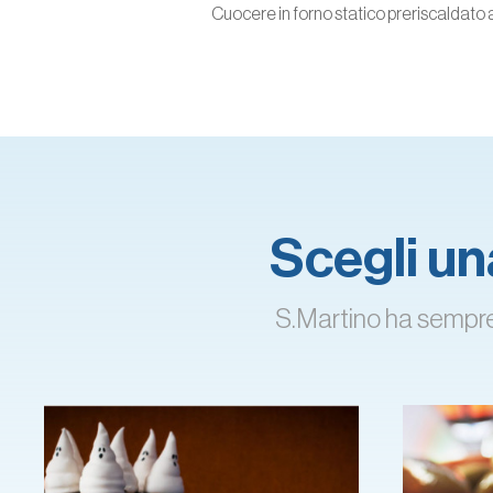
Cuocere in forno statico preriscaldato a
Scegli una
S.Martino ha sempre l