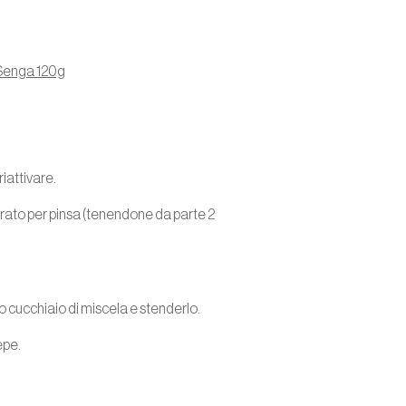
Senga 120g
riattivare.
reparato per pinsa (tenendone da parte 2
ro cucchiaio di miscela e stenderlo.
epe.