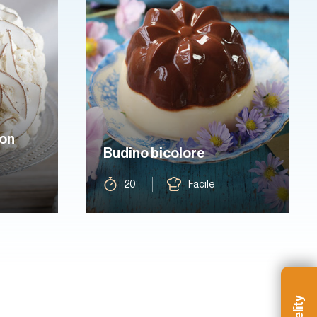
con
Budino bicolore
20’
Facile