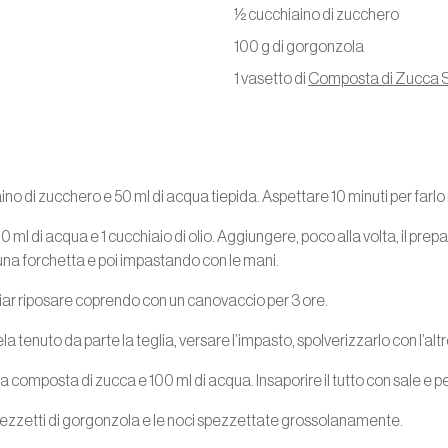
½ cucchiaino di zucchero
100 g di gorgonzola
1 vasetto di
Composta di Zucca 
iaino di zucchero e 50 ml di acqua tiepida. Aspettare 10 minuti per farlo 
 200 ml di acqua e 1 cucchiaio di olio. Aggiungere, poco alla volta, il p
na forchetta e poi impastando con le mani.
iar riposare coprendo con un canovaccio per 3 ore.
a tenuto da parte la teglia, versare l’impasto, spolverizzarlo con l’alt
, la composta di zucca e 100 ml di acqua. Insaporire il tutto con sale e p
 pezzetti di gorgonzola e le noci spezzettate grossolanamente.