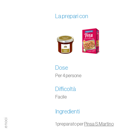
La prepari con
Dose
Per 4 persone
Difficoltà
Facile
Ingredienti
1 preparato per
Pinsa S.Martino