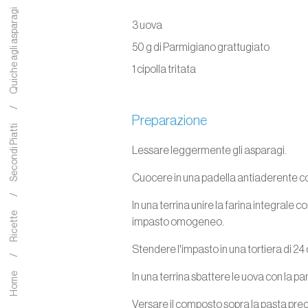
Quiche agli asparagi
3 uova
50 g di Parmigiano grattugiato
1 cipolla tritata
Preparazione
Secondi Piatti
Lessare leggermente gli asparagi.
Cuocere in una padella antiaderente con u
In una terrina unire la farina integrale co
Ricette
impasto omogeneo.
Stendere l'impasto in una tortiera di 24
In una terrina sbattere le uova con la p
Home
Versare il composto sopra la pasta pr