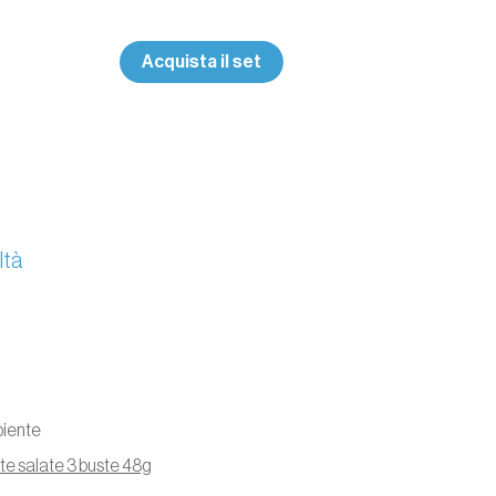
Acquista il set
ltà
biente
rte salate 3 buste 48g