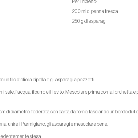
Per il ripieno:
200 ml di panna fresca
250 g di asparagi
n filo d'olio la cipolla e gli asparagi a pezzetti.
n il sale, l'acqua, il burro e il lievito. Mescolare prima con la forchetta 
 cm di diametro, foderata con carta da forno, lasciando un bordo di 4 
anna; unire il Parmigiano, gli asparagi e mescolare bene.
ecedentemente stesa.