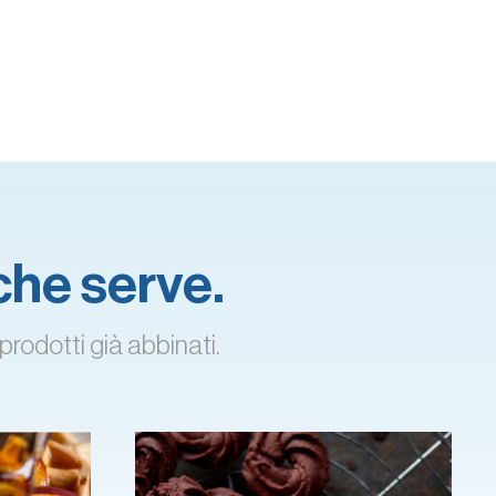
 che serve.
prodotti già abbinati.