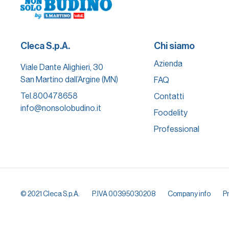
Cleca S.p.A.
Chi siamo
Azienda
Viale Dante Alighieri, 30
San Martino dall’Argine (MN)
FAQ
Tel.
800478658
Contatti
info@nonsolobudino.it
Foodelity
Professional
© 2021 Cleca S.p.A.
P.IVA 00395030208
Company info
Pr