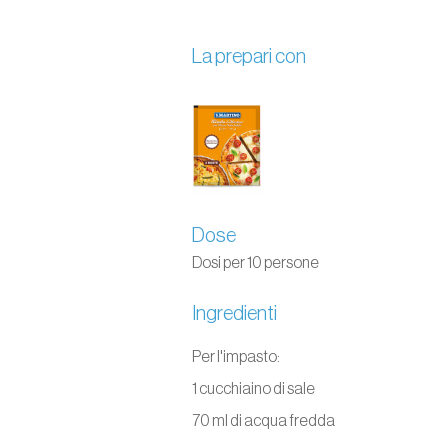
La prepari con
Dose
Dosi per 10 persone
Ingredienti
Per l'impasto:
1 cucchiaino di sale
70 ml di acqua fredda