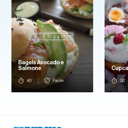
Bagels Avocado e
Salmone
Cupcak
40’
Facile
30’