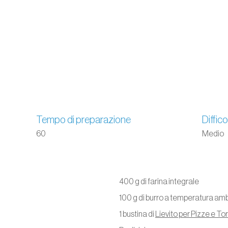
Tempo di preparazione
Diffico
60
Medio
400 g di farina integrale
100 g di burro a temperatura am
1 bustina di
Lievito per Pizze e To