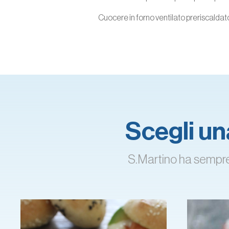
Cuocere in forno ventilato preriscaldato
Scegli una
S.Martino ha sempre l