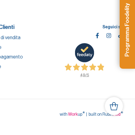
Programma Foodelity
Clienti
Seguici su
 di vendita
e
 pagamento
e
4,9
/5
®
®
with
Work
up
|
built on Rubin
Red