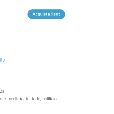
Acquista il set
ltà
70g
te a scelta (es.fruttosio, maltitolo,