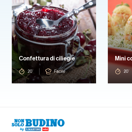
Confettura di ciliegie
Mini c
20’
Facile
20’