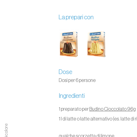
La prepari con
Dose
Dosi per 6 persone
Ingredienti
1 preparato per
Budino Cioccolato 96g
1 l di latte o latte alternativo (es. latte di r
qualche scorzetta di limone