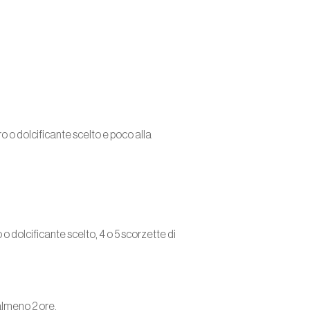
 o dolcificante scelto e poco alla
o dolcificante scelto, 4 o 5 scorzette di
 almeno 2 ore.