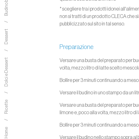
Budino bicolore
* scegliere tra i prodotti idonei all'ali
non si tratti di un prodotto CLECA che sia
pubblicizzato sul sito in tal senso.
Dessert
Preparazione
Dolci e Dessert
Versare una busta del preparato per bud
volta, mezzo litro di latte scelto mesco
Bollire per 3 minuti continuando a mesc
Versare il budino in uno stampo da un lit
Ricette
Versare una busta del preparato per budi
limone e, poco alla volta, mezzo litro d
Bollire per 3 minuti continuando a mesc
Home
Versare il budino nello stampo sopra al 