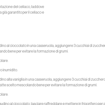
mentazione del celiaco, laddove
 già garantito per il celiaco e
ino al cioccolato in una casseruola, aggiungere 3 cucchiai di zucchero
lando bene per evitare la formazione di grumi.
olare.
ro inumidito.
no alla vaniglia in una casseruola, aggiungere 3 cucchiai di zucchero 
i latte scelto mescolando bene per evitare la formazione di grumi.
olare.
budino al cioccolato, lasciare raffreddare e mettere in frigorifero per