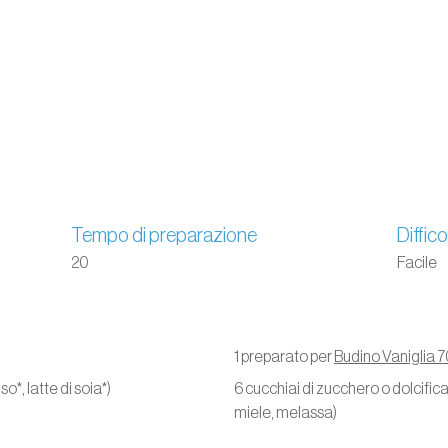
Tempo di preparazione
Diffico
20
Facile
1 preparato per
Budino Vaniglia 
iso*, latte di soia*)
6 cucchiai di zucchero o dolcifican
miele, melassa)