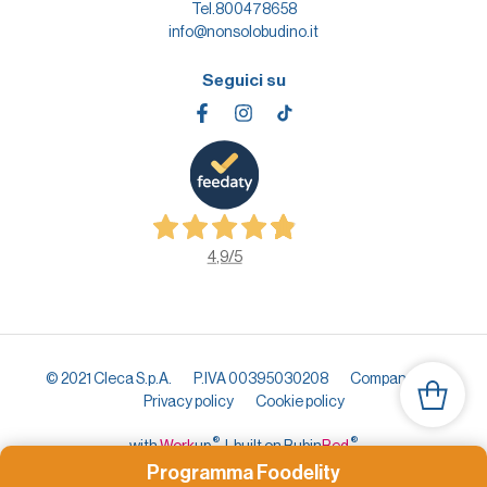
Tel.
800478658
info@nonsolobudino.it
Seguici su
4,9
/5
© 2021 Cleca S.p.A.
P.IVA 00395030208
Company info
Privacy policy
Cookie policy
®
®
with
Work
up
|
built on Rubin
Red
Programma Foodelity