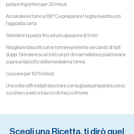
porla in frigorifero per 30 minuti.
Accendere il forno a 180°C e preparare 1 teglia rivestita con
l'apposita carta.
Stendere la pasta fino ad uno spessore di 5 mm.
Ritagliare i biscotti con le formine preferite cercando di farli
doppi. Stendere su un lotto un po' di marmellata e posizionarvi
sopra un biscotto della medesima forma.
Cuocere per 10/15 minuti.
Una volta raffreddati decorare con la glassa preparata con lo
zucchero a velo e il succo di mezzo limone.
Scegli una Ricetta, ti dirò quel