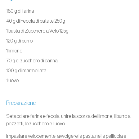
180 g di farina
40 g di
Fecola di patate 250g
1 busta di
Zucchero a Velo 125g
120 g di burro
1 limone
70 g di zucchero di canna
100 g di marmellata
1 uovo
Preparazione
Setacciare farina e fecola, unire la scorza del limone, il burro a
pezzetti, lo zucchero e l'uovo.
Impastare velocemente, avvolgere la pasta nella pellicola e