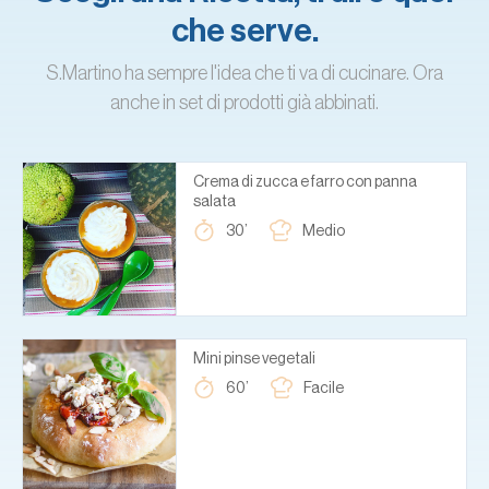
che serve.
S.Martino ha sempre l'idea che ti va di cucinare. Ora
anche in set di prodotti già abbinati.
Crema di zucca e farro con panna
salata
30’
Medio
Mini pinse vegetali
60’
Facile