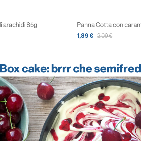
i arachidi 85g
Panna Cotta con carame
1,89 €
2,09 €
Box cake: brrr che semifre