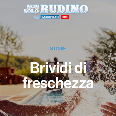
STORIE
Brividi di
freschezza