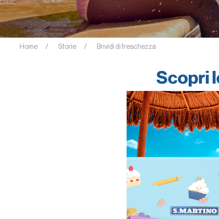
Home
Storie
Brividi di freschezza
Scopri l