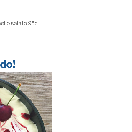
llo salato 95g
ddo!