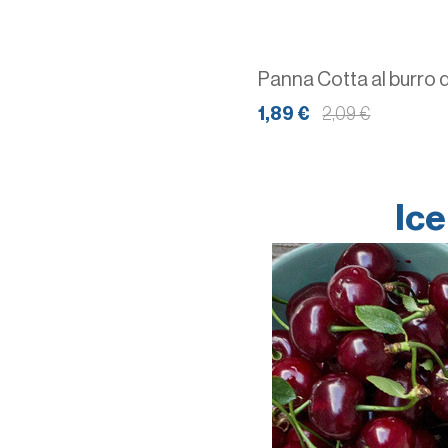
Panna Cotta al burro d
1,89 €
2,09 €
Ice