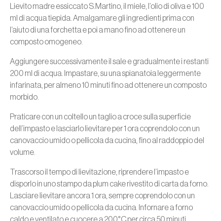
Lievito madre essiccato S.Martino, il miele, l’olio di oliva e 100
ml di acqua tiepida. Amalgamare gli ingredienti prima con
l’aiuto di una forchetta e poi a mano fino ad ottenere un
composto omogeneo.
Aggiungere successivamente il sale e gradualmente i restanti
200 ml di acqua. Impastare, su una spianatoia leggermente
infarinata, per almeno 10 minuti fino ad ottenere un composto
morbido.
Praticare con un coltello un taglio a croce sulla superficie
dell’impasto e lasciarlo lievitare per 1 ora coprendolo con un
canovaccio umido o pellicola da cucina, fino al raddoppio del
volume.
Trascorso il tempo di lievitazione, riprendere l’impasto e
disporlo in uno stampo da plum cake rivestito di carta da forno.
Lasciare lievitare ancora 1 ora, sempre coprendolo con un
canovaccio umido o pellicola da cucina. Infornare a forno
caldo e ventilato e cuocere a 200°C per circa 50 minuti.