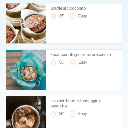
Soufflé al cioccolato
25’
Easy
Focaccia integrale con crescenza
35’
Easy
Involtini di carne, formaggio e
pancetta
25’
Easy