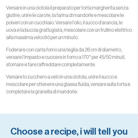
Versare in una ciotola il preparato per torta margherita senza
glutine, unire le carote, la farina di mandorle e mescolare le
polveri con un cucchiaio. Versare l’olio, il succo d’arancia, le
uova e la buccia grattugiata, mescolare con un frullino elettrico
alla massima velocitò per un minuto.
Foderare con carta forno una teglia da 26 cm di diametro,
versare l’impasto e cuocere in forno a 170° per 45/50 minuti,
sfornare e fare raffreddare completamente.
Versare lo zucchero a velo in una ciotola, unire il succo e
mescolare per ottenere una glassa fluida, versare sulla torta e
completare la granella di mandorle.
Choose a recipe, i will tell you