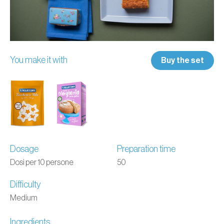
You make it with
Buy the set
Dosage
Preparation time
Dosi per 10 persone
50
Difficulty
Medium
Ingredients