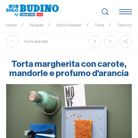
Home
Recipes
Dolci e Dessert
Torte
Torta margh
Torna alla lista
Torta margherita con carote,
mandorle e profumo d'arancia