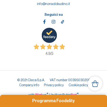
info@nonsolobudino.it
Seguici su
4,9
/5
© 2021 Cleca S.p.A.
VAT number 00395030208
Company info
Privacy policy
Cookie policy
®
®
with
Work
up
|
built on Rubin
Red
Programma Foodelity