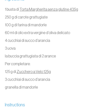
1 busta di
Torta Margherita senza glutine 435g
250 g di carote grattugiate
100 g di farina di mandorle
60 ml di olio extra vergine d’oliva delicato
4 cucchiai di succo d’arancia
3 uova
la buccia grattugiata di 2 arance
Per completare:
125 g di
Zucchero a Velo 125g
3 cucchiai di succo d’arancia
granella di mandorle
Instructions