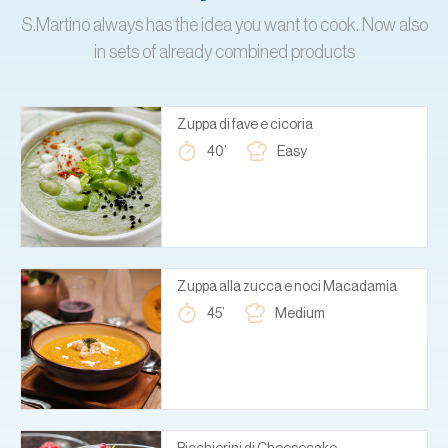
S.Martino always has the idea you want to cook. Now also
in sets of already combined products
Zuppa di fave e cicoria
40’
Easy
Zuppa alla zucca e noci Macadamia
45’
Medium
Bicchierini di Cheesecake