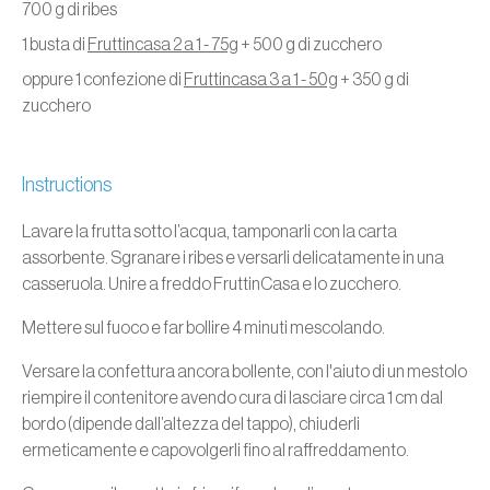
700 g di ribes
1 busta di
Fruttincasa 2 a 1 - 75g
+ 500 g di zucchero
oppure 1 confezione di
Fruttincasa 3 a 1 - 50g
+ 350 g di
zucchero
Instructions
Lavare la frutta sotto l’acqua, tamponarli con la carta
assorbente. Sgranare i ribes e versarli delicatamente in una
casseruola. Unire a freddo FruttinCasa e lo zucchero.
Mettere sul fuoco e far bollire 4 minuti mescolando.
Versare la confettura ancora bollente, con l'aiuto di un mestolo
riempire il contenitore avendo cura di lasciare circa 1 cm dal
bordo (dipende dall’altezza del tappo), chiuderli
ermeticamente e capovolgerli fino al raffreddamento.