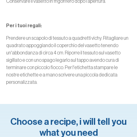
Conservare il vasetto in frigorifero dopo l’apertura.
Per i tuoi regali:
Prendere un scapolo di tessuto a quadretti vichy. Ritagliare un
quadrato appoggiando il coperchio del vasetto tenendo
un'abbondanza di circa 4 cm. Riporre il tessuto sul vasetto
sigillato e con uno spago legarlo sul tappo avendo cura di
terminare con piccolo fiocco. Per l'etichetta stampare le
nostre etichette e a mano scrivere una piccola dedicata
personalizzata.
Choose a recipe, i will tell you
what you need