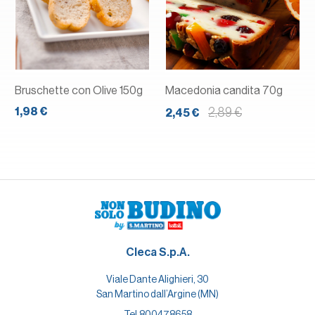
Bruschette con Olive 150g
Macedonia candita 70g
1,98 €
2,89 €
2,45 €
Cleca S.p.A.
Viale Dante Alighieri, 30
San Martino dall’Argine (MN)
Tel.
800478658