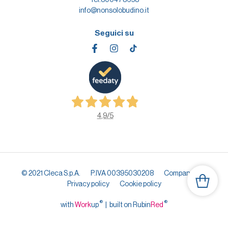
info@nonsolobudino.it
Seguici su
4,9
/5
© 2021 Cleca S.p.A.
P.IVA 00395030208
Company info
Privacy policy
Cookie policy
®
®
with
Work
up
|
built on Rubin
Red