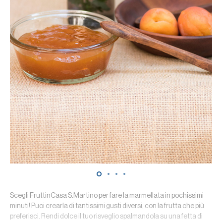
Scegli FruttinCasa S.Martino per fare la marmellata in pochissimi
minuti! Puoi crearla di tantissimi gusti diversi, con la frutta che più
preferisci. Rendi dolce il tuo risveglio spalmandola su una fetta di