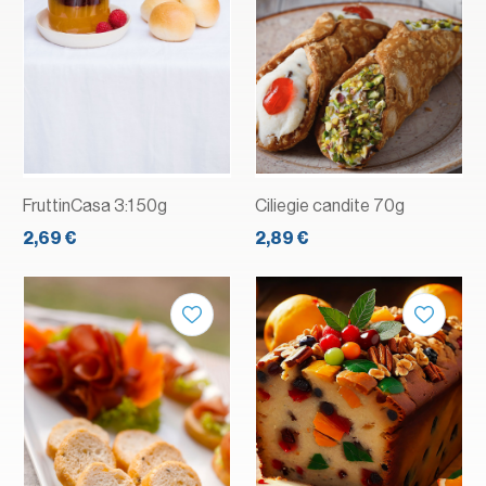
FruttinCasa 3:1 50g
Ciliegie candite 70g
2,69 €
2,89 €