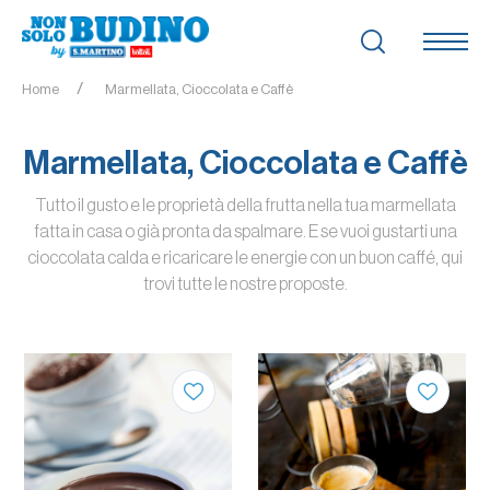
Home
Marmellata, Cioccolata e Caffè
Marmellata, Cioccolata e Caffè
Tutto il gusto e le proprietà della frutta nella tua marmellata
fatta in casa o già pronta da spalmare. E se vuoi gustarti una
cioccolata calda e ricaricare le energie con un buon caffé, qui
trovi tutte le nostre proposte.
QUANTITÀ
QUANTITÀ