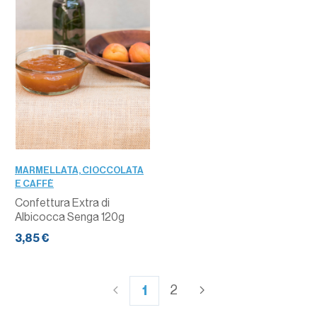
QUANTITÀ
MARMELLATA, CIOCCOLATA
E CAFFÈ
Confettura Extra di
Albicocca Senga 120g
3,85 €
1
2