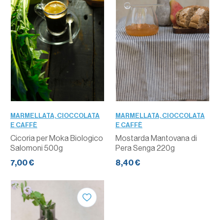
MARMELLATA, CIOCCOLATA
MARMELLATA, CIOCCOLATA
E CAFFÈ
E CAFFÈ
Cicoria per Moka Biologico
Mostarda Mantovana di
Salomoni 500g
Pera Senga 220g
7,00 €
8,40 €