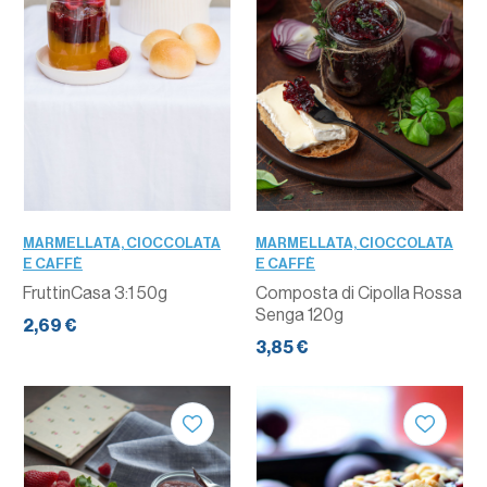
MARMELLATA, CIOCCOLATA
MARMELLATA, CIOCCOLATA
E CAFFÈ
E CAFFÈ
FruttinCasa 3:1 50g
Composta di Cipolla Rossa
Senga 120g
2,69 €
3,85 €
QUANTITÀ
QUANTITÀ