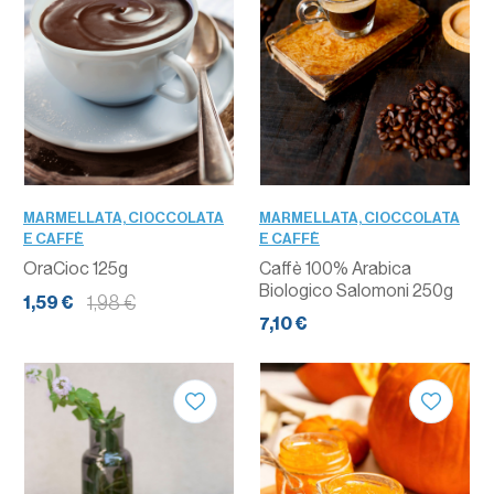
MARMELLATA, CIOCCOLATA
MARMELLATA, CIOCCOLATA
E CAFFÈ
E CAFFÈ
OraCioc 125g
Caffè 100% Arabica
Biologico Salomoni 250g
1,98 €
1,59 €
7,10 €
QUANTITÀ
QUANTITÀ