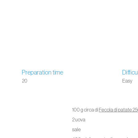
Preparation time
Difficu
20
Easy
100 g circa di
Fecola di patate 2
2 uova
sale