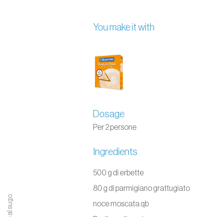
You make it with
Dosage
Per 2 persone
Ingredients
500 g di erbette
80 g di parmigiano grattugiato
noce moscata qb