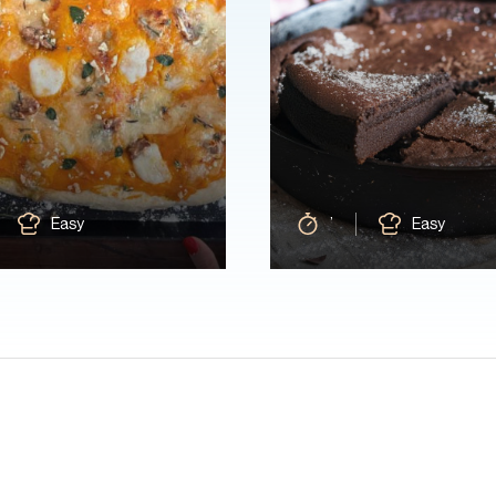
Easy
’
Easy