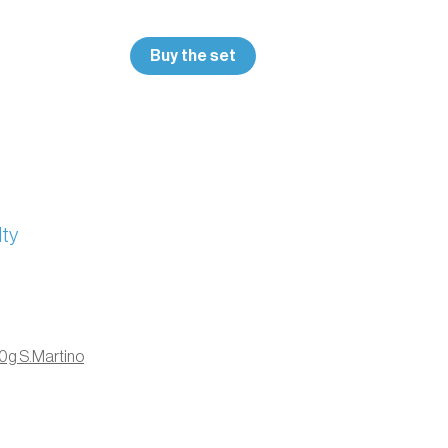
Buy the set
lty
50g S.Martino