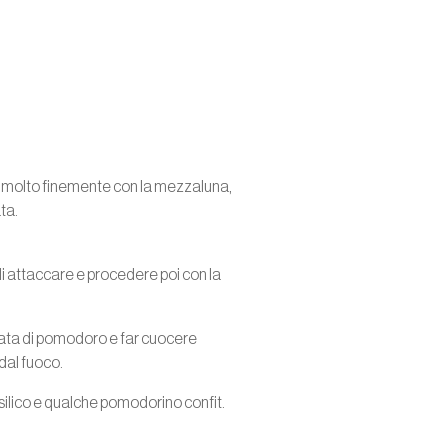
le molto finemente con la mezzaluna,
ta.
li attaccare e procedere poi con la
assata di pomodoro e far cuocere
 dal fuoco.
silico e qualche pomodorino confit.