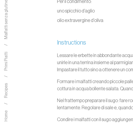
Malfatti senza glutine al sugo
Per il condimento:
uno spicchio d’aglio
olio extravergine d’oliva
Instructions
Primi Piatti
Lessare le erbette in abbondante acqua
unirle in una terrina insieme al parmigia
Impastare il tutto sino a ottenere un
Formare i malfatti creando piccole palle
Recipes
cottura in acqua bollente salata. Quando 
Nel frattempo preparare il sugo: fare ro
lentamente. Regolare di sale e, quando i
Home
Condire i malfatti con il sugo aggiunge