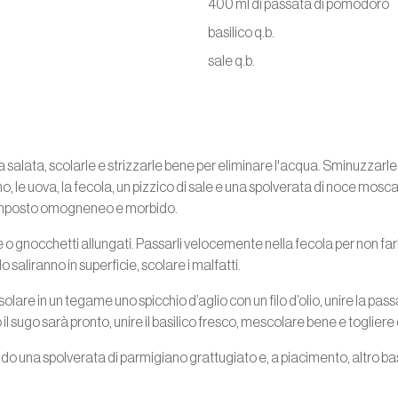
400 ml di passata di pomodoro
basilico q.b.
sale q.b.
 salata, scolarle e strizzarle bene per eliminare l'acqua. Sminuzzar
no, le uova, la fecola, un pizzico di sale e una spolverata di noce mosca
 composto omogneneo e morbido.
 o gnocchetti allungati. Passarli velocemente nella fecola per non far
saliranno in superficie, scolare i malfatti.
solare in un tegame uno spicchio d’aglio con un filo d’olio, unire la p
l sugo sarà pronto, unire il basilico fresco, mescolare bene e togliere
ndo una spolverata di parmigiano grattugiato e, a piacimento, altro ba