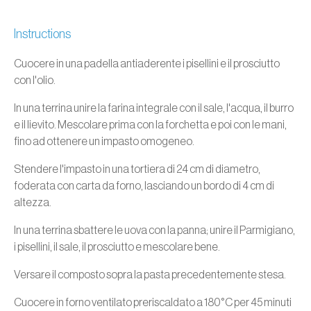
Instructions
Cuocere in una padella antiaderente i pisellini e il prosciutto
con l'olio.
In una terrina unire la farina integrale con il sale, l'acqua, il burro
e il lievito. Mescolare prima con la forchetta e poi con le mani,
fino ad ottenere un impasto omogeneo.
Stendere l'impasto in una tortiera di 24 cm di diametro,
foderata con carta da forno, lasciando un bordo di 4 cm di
altezza.
In una terrina sbattere le uova con la panna; unire il Parmigiano,
i pisellini, il sale, il prosciutto e mescolare bene.
Versare il composto sopra la pasta precedentemente stesa.
Cuocere in forno ventilato preriscaldato a 180°C per 45 minuti