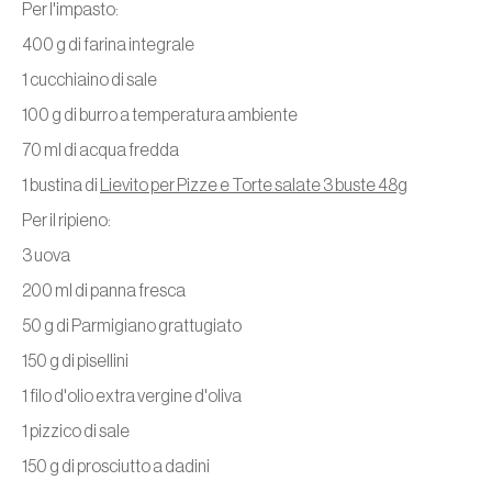
Per l'impasto:
400 g di farina integrale
1 cucchiaino di sale
100 g di burro a temperatura ambiente
70 ml di acqua fredda
1 bustina di
Lievito per Pizze e Torte salate 3 buste 48g
Per il ripieno:
3 uova
200 ml di panna fresca
50 g di Parmigiano grattugiato
150 g di pisellini
1 filo d'olio extra vergine d'oliva
1 pizzico di sale
150 g di prosciutto a dadini