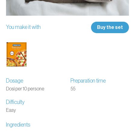
You make it with
Buy the set
Dosage
Preparation time
Dosi per 10 persone
55
Difficulty
Easy
Ingredients