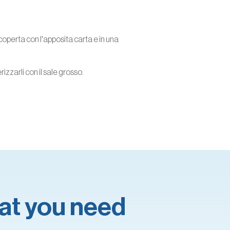
icoperta con l'apposita carta e in una
rizzarli con il sale grosso.
what you need