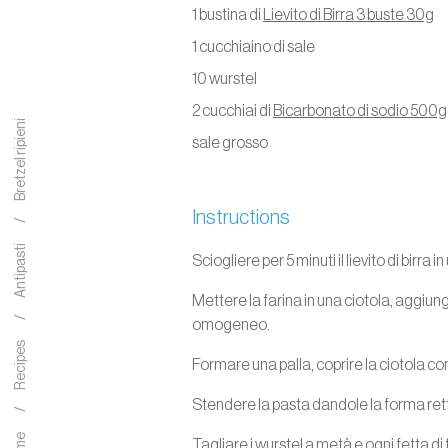
1 bustina di
Lievito di Birra 3 buste 30g
1 cucchiaino di sale
10 wurstel
2 cucchiai di
Bicarbonato di sodio 500g
Bretzel ripieni
sale grosso
Instructions
Antipasti
Sciogliere per 5 minuti il lievito di birra
Mettere la farina in una ciotola, aggiunge
omogeneo.
Recipes
Formare una palla, coprire la ciotola con 
Stendere la pasta dandole la forma retta
Tagliare i wurstel a metà e ogni fetta di