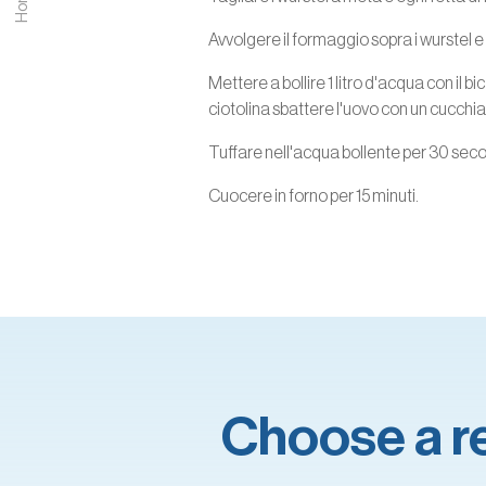
Home
Avvolgere il formaggio sopra i wurstel e
Mettere a bollire 1 litro d'acqua con il 
ciotolina sbattere l'uovo con un cucchi
Tuffare nell'acqua bollente per 30 secondi
Cuocere in forno per 15 minuti.
Choose a rec