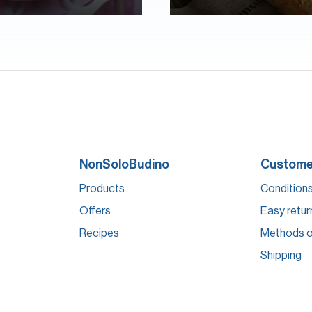
NonSoloBudino
Customer
Products
Conditions
Offers
Easy retur
Recipes
Methods o
Shipping