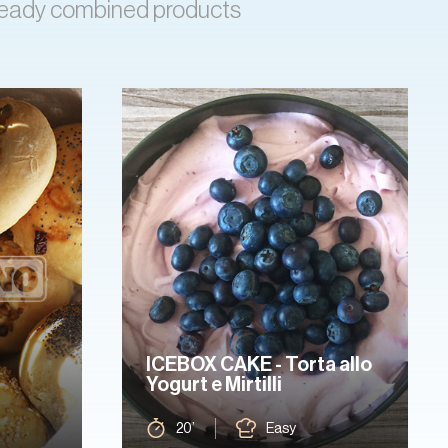
already combined products
ICEBOX CAKE - Torta allo
Yogurt e Mirtilli
20’
Easy