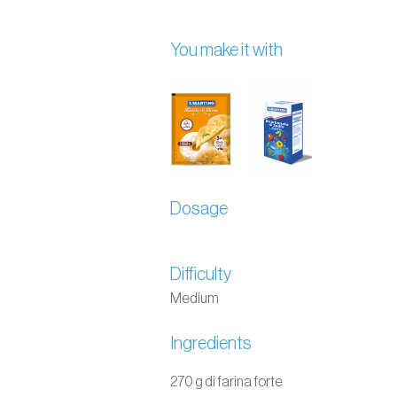
You make it with
Dosage
Difficulty
Medium
Ingredients
270 g di farina forte