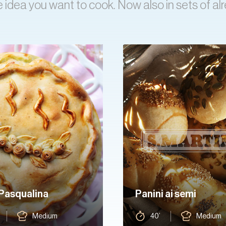
 idea you want to cook. Now also in sets of 
Pasqualina
Panini ai semi
Medium
40’
Medium