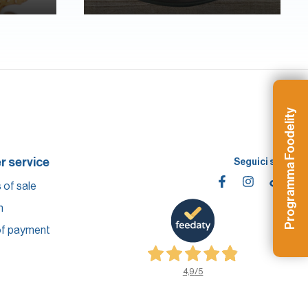
Programma Foodelity
 service
Seguici su
 of sale
n
f payment
4,9
/5