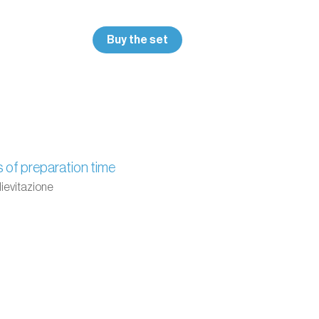
Buy the set
s of preparation time
 lievitazione