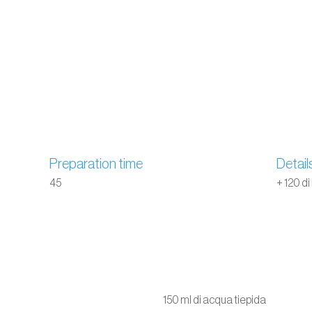
Preparation time
Detail
45
+ 120 di
150 ml di acqua tiepida