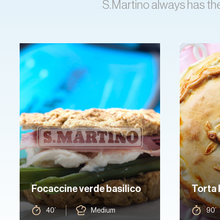
S.Martino always has the
Focaccine verde basilico
Torta 
40’
Medium
90’