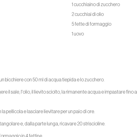
1 cucchiaino di zucchero
2 cucchiai di olio
5 fette di formaggio
1 uovo
 in un bicchiere con 50 ml di acqua tiepida e lo zucchero.
re il sale, l'olio, il lievito sciolto, la rimanente acqua e impastare fin
la pellicola e lasciare lievitare per un paio di ore.
ngolare e, dalla parte lunga, ricavare 20 striscioline.
 formaggio in 4 fettine.