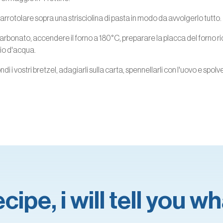
 arrotolare sopra una strisciolina di pasta in modo da avvolgerlo tutto.
bicarbonato, accendere il forno a 180°C, preparare la placca del forno r
aio d'acqua.
 i vostri bretzel, adagiarli sulla carta, spennellarli con l'uovo e spolve
ipe, i will tell you 