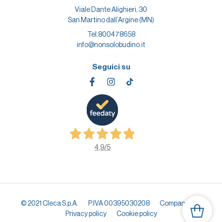
Viale Dante Alighieri, 30
San Martino dall’Argine (MN)
Tel.
800478658
info@nonsolobudino.it
Seguici su
4,9
/5
© 2021 Cleca S.p.A.
P.IVA 00395030208
Company info
Privacy policy
Cookie policy