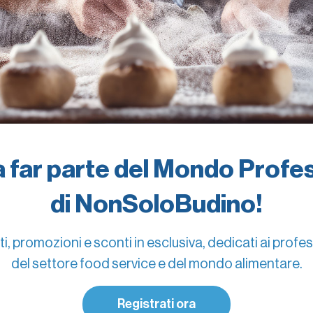
a far parte del Mondo Profe
di NonSoloBudino!
i, promozioni e sconti in esclusiva, dedicati ai profes
del settore food service e del mondo alimentare.
Registrati ora