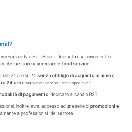
onal?
riservata
di NonSoloBudino dedicata esclusivamente ai
tori
del settore alimentare e food service
.
quisti 24 ore su 24,
senza obbligo di acquisto minimo
e
tro 24 ore
.
(**verifica le nostre politiche di spedizione)
modalità di pagamento
, dedicate al canale B2B.
ional, inoltre, avrai accesso ad una serie di
promozioni e
olamente ai professionisti del settore.