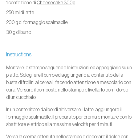
1 confezione di
Cheesecake 300g
250 ml di latte
200 g di formaggio spalmabile
30 g di burro
Instructions
Montare lo stampo seguendo le istruzioni ed appoggiarlo su un
piatto. Sciogliere il burro ed aggiungerlo al contenuto della
busta di frollini ai cereali, facendo attenzione a mescolarlo con
cura. Versare il composto nello stampo e livellarlo con il dorso
di un cucchiaio.
In un contenitore dai bordi alti versare il latte, aggiungere il
formaggio spalmabile, il preparato per crema e montare con lo
sbattitore elettrico alla massima velocità per 4 minuti.
Versa la crema ottenuta nello stampo e decorare il dolce con