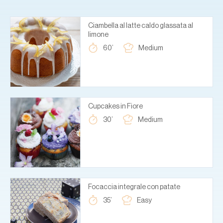
Ciambella al latte caldo glassata al
limone
60’
Medium
Cupcakes in Fiore
30’
Medium
Focaccia integrale con patate
35’
Easy