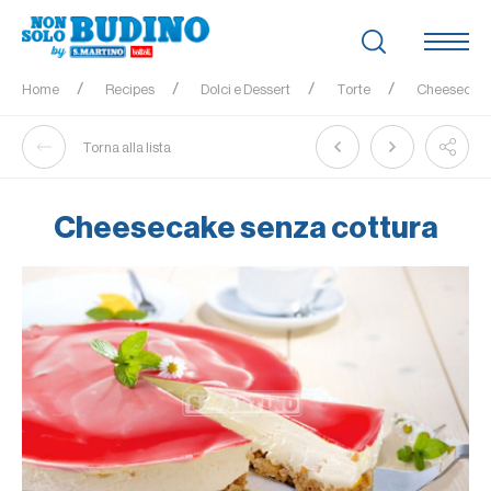
Home
Recipes
Dolci e Dessert
Torte
Cheesecake
Torna alla lista
Cheesecake senza cottura