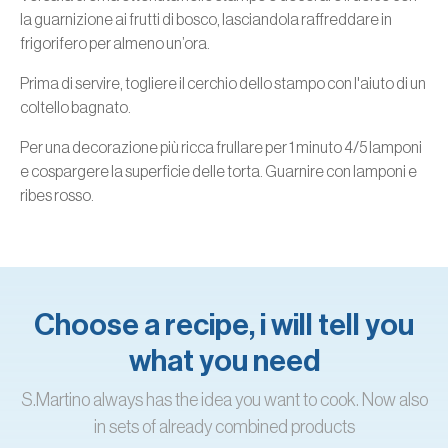
la guarnizione ai frutti di bosco, lasciandola raffreddare in
frigorifero per almeno un’ora.
Prima di servire, togliere il cerchio dello stampo con l'aiuto di un
coltello bagnato.
Per una decorazione più ricca frullare per 1 minuto 4/5 lamponi
e cospargere la superficie delle torta. Guarnire con lamponi e
ribes rosso.
Choose a recipe, i will tell you
what you need
S.Martino always has the idea you want to cook. Now also
in sets of already combined products