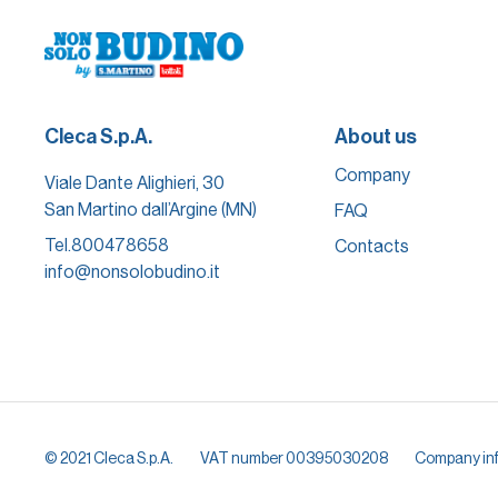
Cleca S.p.A.
About us
Company
Viale Dante Alighieri, 30
San Martino dall’Argine (MN)
FAQ
Tel.
800478658
Contacts
info@nonsolobudino.it
© 2021 Cleca S.p.A.
VAT number 00395030208
Company in