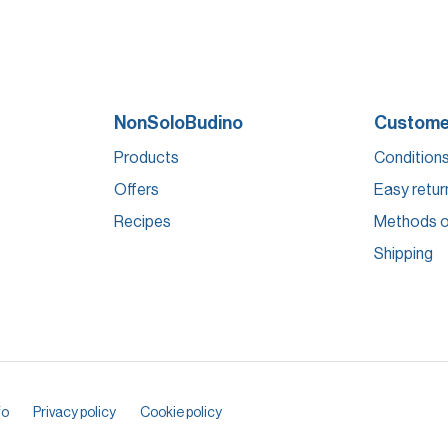
NonSoloBudino
Customer
Products
Conditions
Offers
Easy retur
Recipes
Methods o
Shipping
fo
Privacy policy
Cookie policy