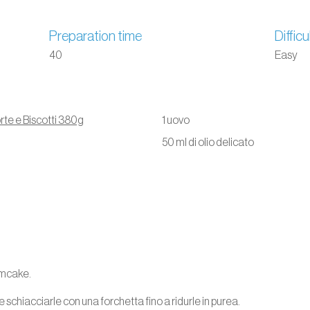
Preparation time
Difficu
40
Easy
rte e Biscotti 380g
1 uovo
50 ml di olio delicato
umcake.
e schiacciarle con una forchetta fino a ridurle in purea.