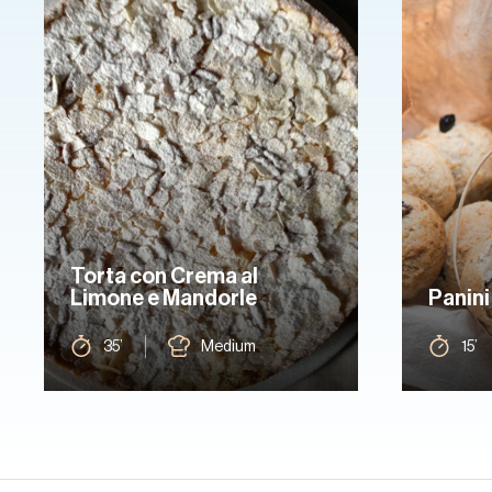
Torta con Crema al
Limone e Mandorle
Panini 
35’
Medium
15’