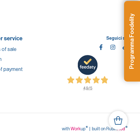
Programma Foodelity
 service
Seguici su
 of sale
n
f payment
4,9
/5
®
®
with
Work
up
|
built on Rubin
Red