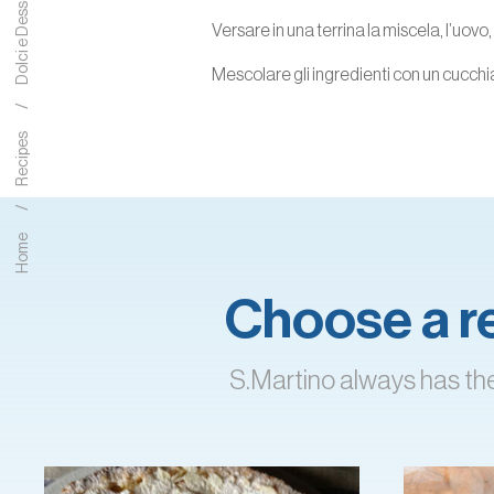
Dolci e Dessert
Versare in una terrina la miscela, l’uovo, 
Mescolare gli ingredienti con un cucchia
Recipes
Home
Choose a rec
S.Martino always has the