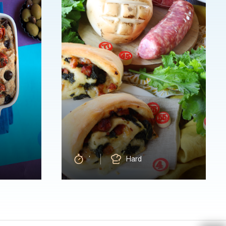
’
Hard