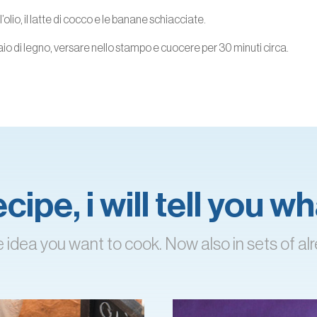
l’olio, il latte di cocco e le banane schiacciate.
io di legno, versare nello stampo e cuocere per 30 minuti circa.
ipe, i will tell you 
 idea you want to cook. Now also in sets of 