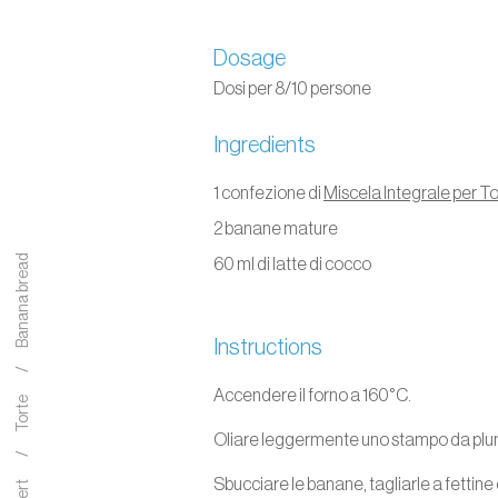
Dosage
Dosi per 8/10 persone
Ingredients
1 confezione di
Miscela Integrale per To
2 banane mature
Banana bread
60 ml di latte di cocco
Instructions
Accendere il forno a 160°C.
Torte
Oliare leggermente uno stampo da pl
Sbucciare le banane, tagliarle a fettine 