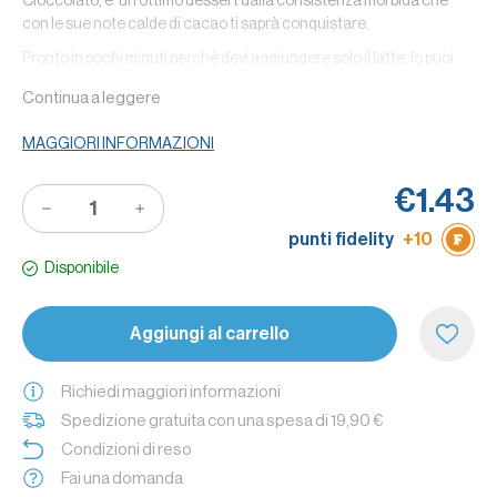
Cioccolato, e' un ottimo dessert dalla consistenza morbida che
con le sue note calde di cacao ti saprà conquistare.
Pronto in pochi minuti perchè devi aggiungere solo il latte, lo puoi
gustare sia caldo o freddo e se vuoi renderlo speciale basta
Continua a leggere
decorarlo con qualche ciuffo di panna montata e granella di
nocciole tostate.
MAGGIORI INFORMAZIONI
Lo sapeci che: il notro budino è senza glutine, puoi utilizzare
qualsiasi tipo di latte o bevanda vegetale consigliato per chi ha
€1.43
intolleranze alimentari.
punti fidelity
+10
Disponibile
Aggiungi al carrello
Richiedi maggiori informazioni
Spedizione gratuita con una spesa di 19,90 €
Condizioni di reso
Fai una domanda