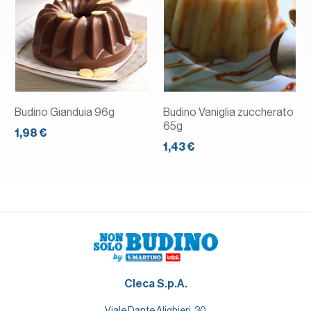
Budino Gianduia 96g
Budino Vaniglia zuccherato
65g
1,98 €
1,43 €
Cleca S.p.A.
Viale Dante Alighieri, 30