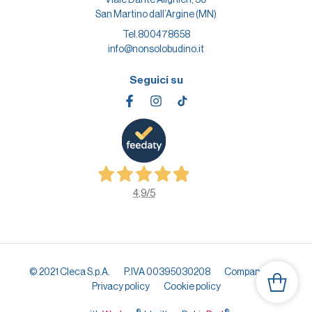
San Martino dall’Argine (MN)
Tel.
800478658
info@nonsolobudino.it
Seguici su
4,9
/5
© 2021 Cleca S.p.A.
P.IVA 00395030208
Company info
Privacy policy
Cookie policy
®
®