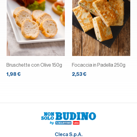
Bruschette con Olive 150g
Focaccia in Padella 250g
1,98 €
2,53 €
Cleca S.p.A.