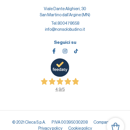
Viale Dante Alighieri, 30
San Martino dall’Argine (MN)
Tel.
800478658
info@nonsolobudino.it
Seguici su
4,9
/5
© 2021 Cleca S.p.A.
P.IVA 00395030208
Company info
Privacy policy
Cookie policy