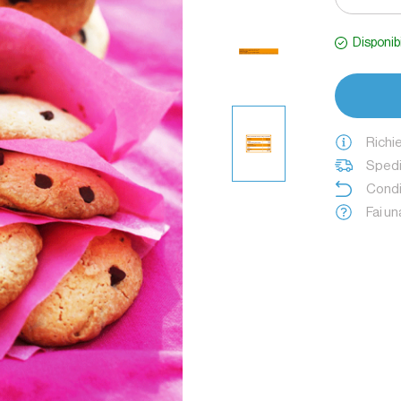
qualità, co
comoda per
Disponib
Richi
Spedi
Condi
Fai u