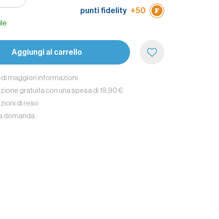
nserva a lungo tutta la freschezza del prodotto ed è
punti fidelity
+50
 una dolce tentazione sempre a portata di mano!
ile
Aggiungi al carrello
edi maggiori informazioni
zione gratuita con una spesa di 19,90 €
zioni di reso
na domanda