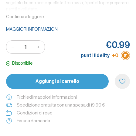
vegetale, buono come quello fatto in casa, è perfetto per preparare
risotti e vellutate.
Continua a leggere
Caratteristiche
: ricco di verdure, senza glutammato aggiunto,
senza grassi idrogenati e senza glutine. La confezione contiene 10
MAGGIORI INFORMAZIONI
dadi.
Dosi
: un cubetto serve per mezzo litro di acqua.
€0.99
punti fidelity
+0
Disponibile
Aggiungi al carrello
Richiedi maggiori informazioni
Spedizione gratuita con una spesa di 19,90 €
Condizioni di reso
Fai una domanda