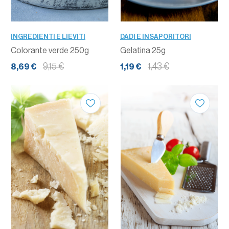
INGREDIENTI E LIEVITI
DADI E INSAPORITORI
Colorante verde 250g
Gelatina 25g
9,15 €
1,43 €
8,69 €
1,19 €
QUANTITÀ
QUANTITÀ