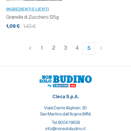
INGREDIENTI E LIEVITI
Granella di Zucchero 125g
1,43 €
1,09 €
1
2
3
4
5
Cleca S.p.A.
Viale Dante Alighieri, 30
San Martino dall’Argine (MN)
Tel.
800478658
info@nonsolobudino.it