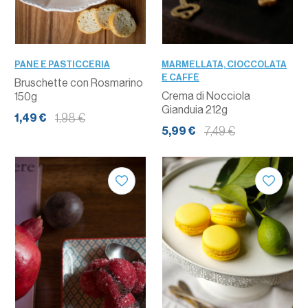
PANE E PASTICCERIA
MARMELLATA, CIOCCOLATA
E CAFFÈ
Bruschette con Rosmarino
Crema di Nocciola
150g
Gianduia 212g
1,98 €
1,49 €
7,49 €
5,99 €
QUANTITÀ
QUANTITÀ