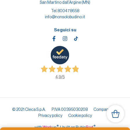
San Martino dall’Argine (MN)
Tel.
800478658
info@nonsolobudino.it
Seguici su
4,9
/5
© 2021 Cleca S.p.A.
P.IVA 00395030208
Company info
Privacy policy
Cookie policy
®
®
with
Work
up
|
built on Rubin
Red