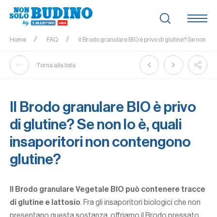
Home
FAQ
Il Brodo granulare BIO è privo di glutine? Se non lo 
Torna alla lista
Il Brodo granulare BIO è privo
di glutine? Se non lo è, quali
insaporitori non contengono
glutine?
Il Brodo granulare Vegetale BIO può contenere tracce
di glutine e lattosio
. Fra gli insaporitori biologici che non
presentano questa sostanza, offriamo il
Brodo pressato