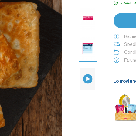
Disponib
Richi
Spedi
Condi
Fai u
Lo trovi an