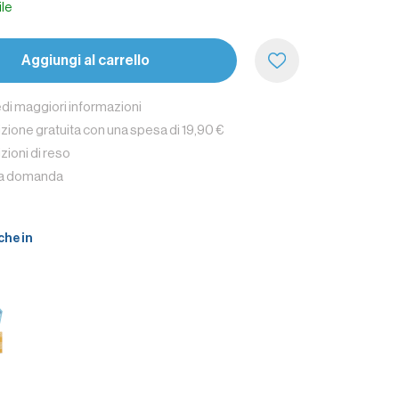
ile
Aggiungi al carrello
edi maggiori informazioni
zione gratuita con una spesa di 19,90 €
zioni di reso
na domanda
che in