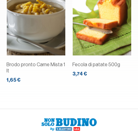
Brodo pronto Carne Mista 1
Fecola di patate 500g
lt
3,74 €
1,65 €