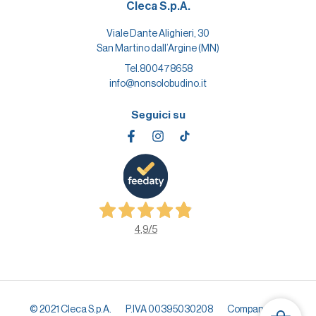
Cleca S.p.A.
Viale Dante Alighieri, 30
San Martino dall’Argine (MN)
Tel.
800478658
info@nonsolobudino.it
Seguici su
4,9
/5
© 2021 Cleca S.p.A.
P.IVA 00395030208
Company info