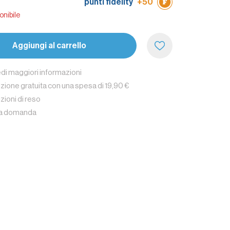
punti fidelity
+50
onibile
Aggiungi al carrello
edi maggiori informazioni
zione gratuita con una spesa di 19,90 €
zioni di reso
na domanda