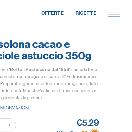
OFFERTE
RICETTE
solona cacao e
iole astuccio 350g
orio "
Bottoli Pasticceria dal 1959
" nasce la torta
arricchita con pregiato cacao e il
21%
di
nocciole
di
à. Preparata rigorosamente in modo artigianale, dalle
ni dei nostri Maestri Pasticceri, ha una consistenza
è già pronta da gustare.
 INFORMAZIONI
€5.29