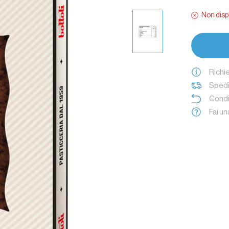
Non disp
Richi
Spedi
Condi
Fai u