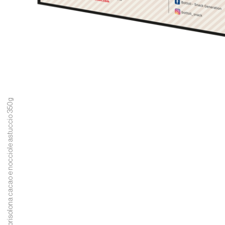
Sbrisolona cacao e nocciole astuccio 350g