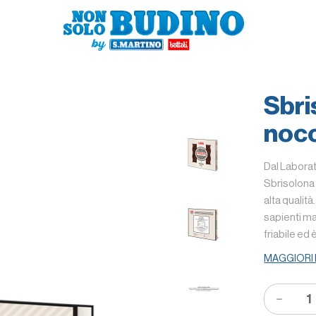
Sbri
nocc
Dal Laborat
Sbrisolona 
alta qualit
sapienti ma
friabile ed 
MAGGIORI