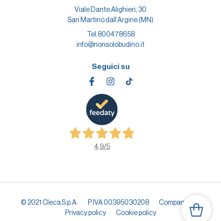
Viale Dante Alighieri, 30
San Martino dall’Argine (MN)
Tel.
800478658
info@nonsolobudino.it
Seguici su
4,9
/5
© 2021 Cleca S.p.A.
P.IVA 00395030208
Company info
Privacy policy
Cookie policy