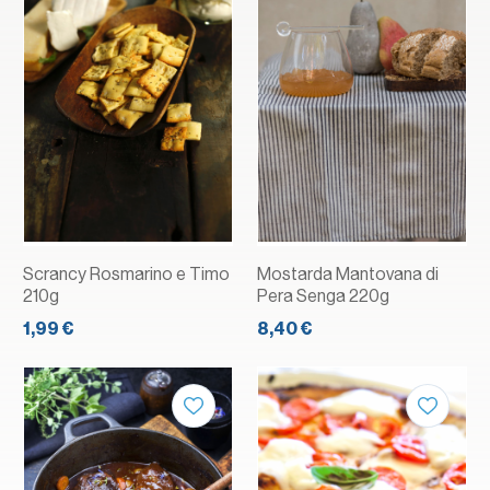
Scrancy Rosmarino e Timo
Mostarda Mantovana di
210g
Pera Senga 220g
1,99 €
8,40 €