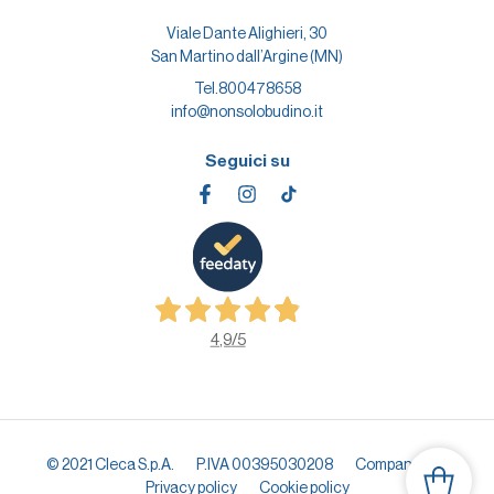
Viale Dante Alighieri, 30
San Martino dall’Argine (MN)
Tel.
800478658
info@nonsolobudino.it
Seguici su
4,9
/5
© 2021 Cleca S.p.A.
P.IVA 00395030208
Company info
Privacy policy
Cookie policy