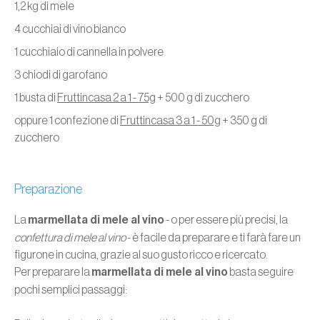
1,2 kg di mele
4 cucchiai di vino bianco
1 cucchiaio di cannella in polvere
3 chiodi di garofano
1 busta di
Fruttincasa 2 a 1 - 75g
+ 500 g di zucchero
oppure 1 confezione di
Fruttincasa 3 a 1 - 50g
+ 350 g di
zucchero
Preparazione
La
marmellata di mele al vino
- o per essere più precisi, la
confettura di mele al vino
- è facile da preparare e ti farà fare un
figurone in cucina, grazie al suo gusto ricco e ricercato.
Per preparare la
marmellata di mele al vino
basta seguire
pochi semplici passaggi: