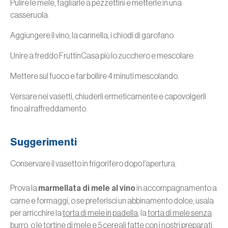
Pulire le mele, tagliarle a pezzettini e metterle in una
casseruola.
Aggiungere il vino, la cannella, i chiodi di garofano.
Unire a freddo FruttinCasa più lo zucchero e mescolare.
Mettere sul fuoco e far bollire 4 minuti mescolando.
Versare nei vasetti, chiuderli ermeticamente e capovolgerli
fino al raffreddamento.
Suggerimenti
Conservare il vasetto in frigorifero dopo l’apertura.
Prova la
marmellata di mele al vino
in accompagnamento a
carne e formaggi, o se preferisci un abbinamento dolce, usala
per arricchire la
torta di mele in padella
, la
torta di mele senza
burro
, o le
tortine di mele e 5 cereali
fatte con i nostri preparati.