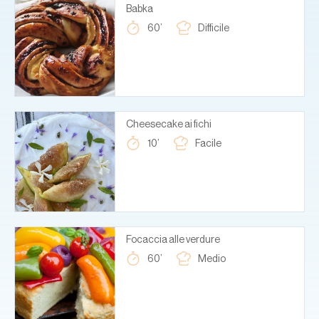
Babka
60’
Difficile
Cheesecake ai fichi
10’
Facile
Focaccia alle verdure
60’
Medio