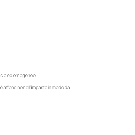
liscio ed omogeneo.
hé affondino nell’impasto in modo da