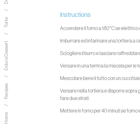
Instructions
Torte
Accendere il forno a 180°C se elettrico 
Imburrare ed infarinare una tortiera a c
Dolci e Dessert
Sciogliere il burro e lasciare raffreddare
Versare in una terrina la miscela per le 
Mescolare bene il tutto con un cucchiai
Recipes
Versare nella tortiera e disporre sopra
fare due strati.
Mettere in forno per 40 minuti se forno e
Home