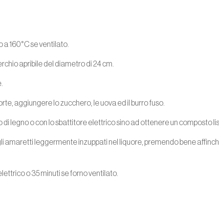
o a 160°C se ventilato.
erchio apribile del diametro di 24 cm.
.
torte, aggiungere lo zucchero, le uova ed il burro fuso.
o di legno o con lo sbattitore elettrico sino ad ottenere un composto 
 gli amaretti leggermente inzuppati nel liquore, premendo bene affinc
lettrico o 35 minuti se forno ventilato.