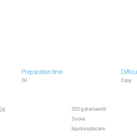
Preparation time
Difficu
50
Easy
80g
200 g di amaretti
3 uova
liquore a piacere