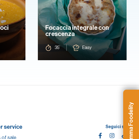
noci
Focaccia integrale con
crescenza
35’
Easy
Programma Foodelity
 service
Seguici su
 of sale