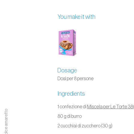
You make it with
Dosage
Dosi per 8 persone
Ingredients
1 confezione di
Miscela per Le Torte 3
Dolce amaretto
80 g di burro
2 cucchiai di zucchero (30 g)