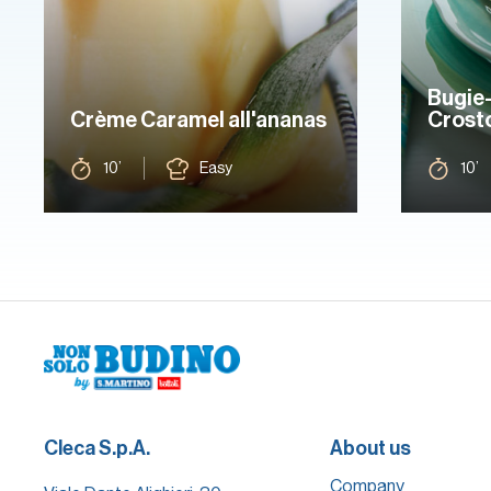
Bugie
Crème Caramel all'ananas
Crosto
10’
Easy
10’
Cleca S.p.A.
About us
Company