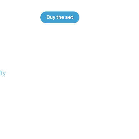
Buy the set
lty