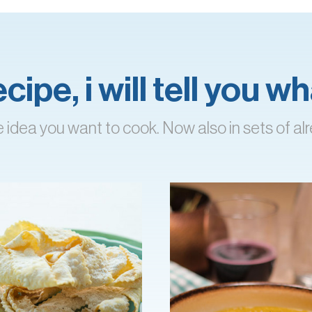
ipe, i will tell you 
 idea you want to cook. Now also in sets of 