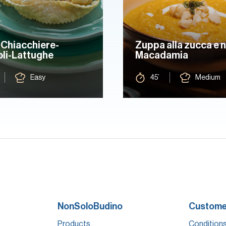
-Chiacchiere-
Zuppa alla zucca e 
li-Lattughe
Macadamia
Easy
45’
Medium
NonSoloBudino
Customer
Products
Conditions