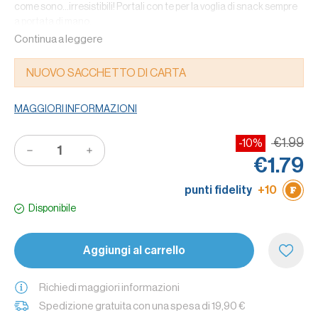
come sono...irresistibili! Portali con te per la voglia di snack sempre
a portata di mano.
Continua a leggere
Caratteristiche
: con farina italiana, con olio di girasole, cotti al
forno.
NUOVO SACCHETTO DI CARTA
Qualche informazione in più
: la confezione scorta in carta 100%
riciclabile contiene 7 monoporzioni da 30g.
MAGGIORI INFORMAZIONI
€1.99
-10%
€1.79
punti fidelity
+10
Disponibile
Aggiungi al carrello
Richiedi maggiori informazioni
Spedizione gratuita con una spesa di 19,90 €