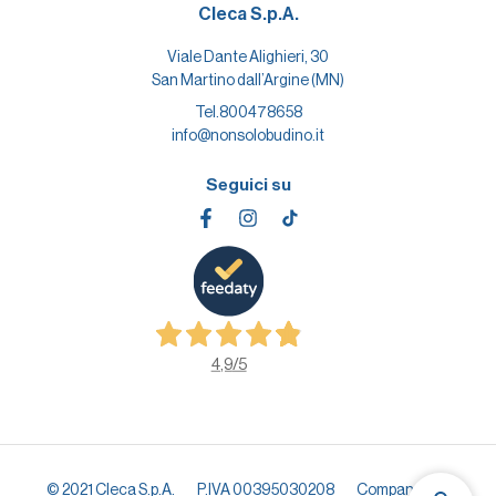
Cleca S.p.A.
Viale Dante Alighieri, 30
San Martino dall’Argine (MN)
Tel.
800478658
info@nonsolobudino.it
Seguici su
4,9
/5
© 2021 Cleca S.p.A.
P.IVA 00395030208
Company info