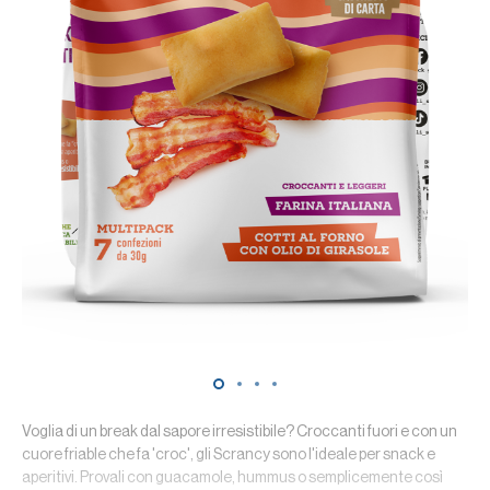
Voglia di un break dal sapore irresistibile? Croccanti fuori e con un
cuore friable che fa 'croc', gli Scrancy sono l'ideale per snack e
aperitivi. Provali con guacamole, hummus o semplicemente così