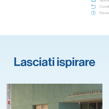
Spedi
Condi
Fai u
Lasciati ispirare