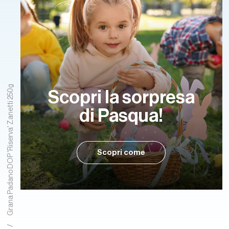
Grana Padano DOP 'Riserva' Zanetti 250g
Scopri la sorpresa
di Pasqua!
Scopri come