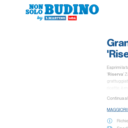
Gra
'Ris
Esprimi la 
'
Riserva
' 
grattuggiato
ricette, è 
come snack
Continua a
Spicchio d
MAGGIORI
Qualche i
Richi
Denominazio
della tradi