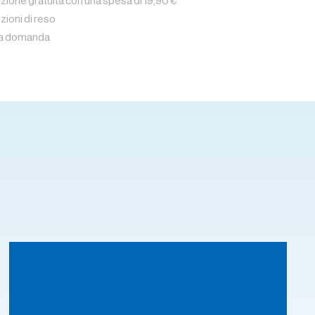
zione gratuita con una spesa di 19,90 €
zioni di reso
na domanda