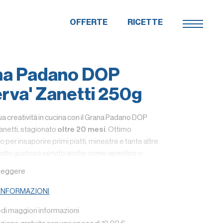
OFFERTE
RICETTE
na Padano DOP
erva' Zanetti 250g
tua creatività in cucina con il Grana Padano DOP
Zanetti, stagionato
oltre 20 mesi
. Ottimo
 per insaporire primi piatti, minestre e tante altre
molto gustoso servito anche come aperitivo o
 nutriente.
 leggere
a 250 grammi.
 INFORMAZIONI
nformazione in più
: il Grana Padano DOP Zanetti, a
edi maggiori informazioni
ne di Origine Protetta, è prodotto nel rispetto
zione con latte 100% italiano.