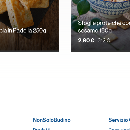
Sfoglie proteiche co
ia in Padella 250g
sesamo 180g
2,80 €
3,12 €
NonSoloBudino
Servizio 