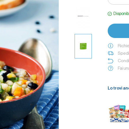
Qualche i
sciogliere 1
Disponib
bollente.
Richi
Spedi
Condi
Fai u
Lo trovi an