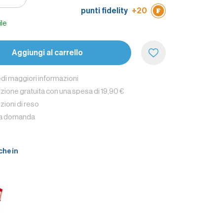
punti fidelity
+20
nformazione in più
: per preparare il brodo basta
 cucchiaio da tavola (circa 10/11g) in 500 ml di acqua
ile
Aggiungi al carrello
edi maggiori informazioni
zione gratuita con una spesa di 19,90 €
zioni di reso
na domanda
che in