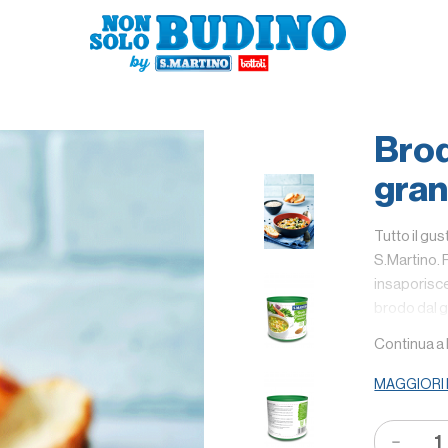
Brod
gran
Tutto il gu
S.Martino.
insaporisce 
brodo dal g
verdure, n
Continua a
Caratteri
MAGGIORI
Grazie al su
puoi aggiun
momento de